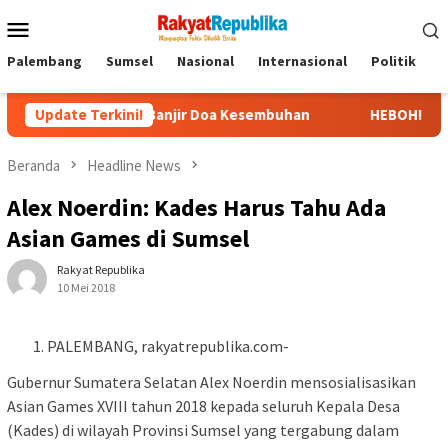
Menu
Mobile
Palembang
Sumsel
Nasional
Internasional
Politik
P
di RS, Banjir Doa Kesembuhan
Update Terkini!
HEBOH! Video Viral Pernyata
Beranda
Headline News
Alex Noerdin: Kades Harus Tahu Ada
Asian Games di Sumsel
Rakyat Republika
10 Mei 2018
PALEMBANG, rakyatrepublika.com-
Gubernur Sumatera Selatan Alex Noerdin mensosialisasikan
Asian Games XVIII tahun 2018 kepada seluruh Kepala Desa
(Kades) di wilayah Provinsi Sumsel yang tergabung dalam