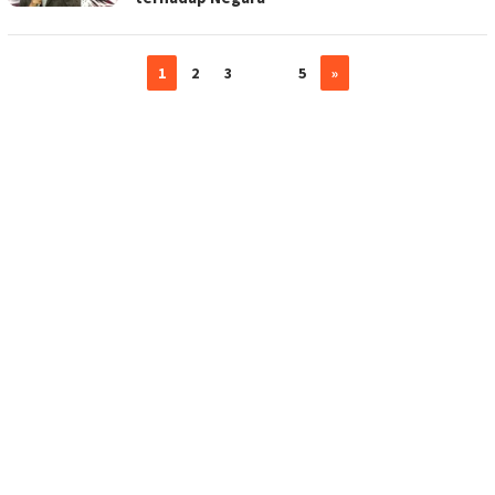
1
2
3
…
5
»