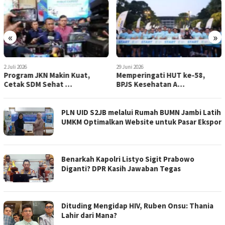
«
»
2 Juli 2026
29 Juni 2026
Program JKN Makin Kuat,
Memperingati HUT ke-58,
Cetak SDM Sehat …
BPJS Kesehatan A…
PLN UID S2JB melalui Rumah BUMN Jambi Latih
UMKM Optimalkan Website untuk Pasar Ekspor
Benarkah Kapolri Listyo Sigit Prabowo
Diganti? DPR Kasih Jawaban Tegas
Dituding Mengidap HIV, Ruben Onsu: Thania
Lahir dari Mana?