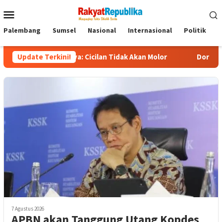
Menu
Mobile
Palembang
Sumsel
Nasional
Internasional
Politik
P
baya: Cicilan Tidak Akan Molor
Update Terkini!
Dorong Pelaku UMKM Naik
7 Agustus 2026
APBN akan Tanggung Utang Kopdes