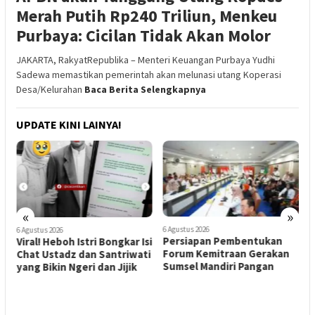
Merah Putih Rp240 Triliun, Menkeu
Purbaya: Cicilan Tidak Akan Molor
JAKARTA, RakyatRepublika – Menteri Keuangan Purbaya Yudhi
Sadewa memastikan pemerintah akan melunasi utang Koperasi
Desa/Kelurahan
Baca Berita Selengkapnya
UPDATE KINI LAINYA!
«
»
6 Agustus 2026
6 Agustus 2026
5
Persiapan Pembentukan
Viral! Heboh Istri Bongkar Isi
H
n
Forum Kemitraan Gerakan
Chat Ustadz dan Santriwati
D
l
Sumsel Mandiri Pangan
yang Bikin Ngeri dan Jijik
M
D