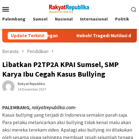
Menu
Mobile
Palembang
Sumsel
Nasional
Internasional
Politik
P
ndiri Pangan
Update Terkini!
Heboh! Tragedi Mutilasi di Depok: Kenala
Beranda
Pendidikan
Libatkan P2TP2A KPAI Sumsel, SMP
Karya Ibu Cegah Kasus Bullying
Rakyat Republika
14 Desember 2017
PALEMBANG
, rakyatrepublika.com-
Kasus bullying yang terjadi di Indonesia semakin parah saja.
Para pelaku melancarkan aksi bullying tidak kenal malu akan
aksi mereka terekam video. Apalagi aksi bullying ini dilakukan
oleh sesama siswa sehingga membuat resah sejumlah tenaga