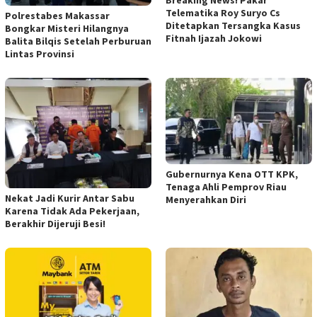
Breaking News! Pakar
Telematika Roy Suryo Cs
Polrestabes Makassar
Ditetapkan Tersangka Kasus
Bongkar Misteri Hilangnya
Fitnah Ijazah Jokowi
Balita Bilqis Setelah Perburuan
Lintas Provinsi
Gubernurnya Kena OTT KPK,
Tenaga Ahli Pemprov Riau
Nekat Jadi Kurir Antar Sabu
Menyerahkan Diri
Karena Tidak Ada Pekerjaan,
Berakhir Dijeruji Besi!