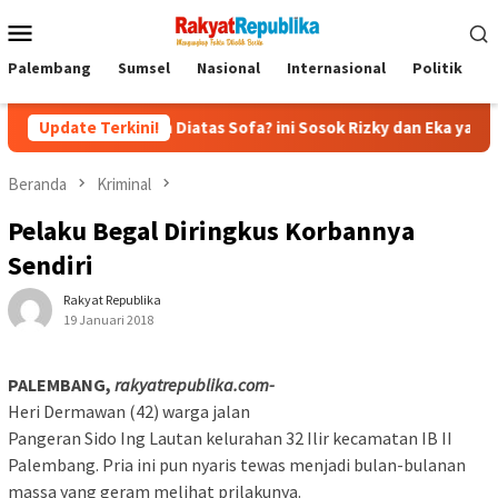
Menu
Mobile
Palembang
Sumsel
Nasional
Internasional
Politik
P
ecapan Diatas Sofa? ini Sosok Rizky dan Eka yang Viral
Update Terkini!
E
Beranda
Kriminal
Pelaku Begal Diringkus Korbannya
Sendiri
Rakyat Republika
19 Januari 2018
PALEMBANG,
rakyatrepublika.com-
Heri Dermawan (42) warga jalan
Pangeran Sido Ing Lautan kelurahan 32 Ilir kecamatan IB II
Palembang. Pria ini pun nyaris tewas menjadi bulan-bulanan
massa yang geram melihat prilakunya.