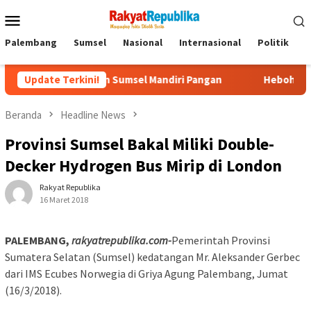
Menu
Mobile
Palembang
Sumsel
Nasional
Internasional
Politik
P
erakan Sumsel Mandiri Pangan
Update Terkini!
Heboh! Tragedi Mutilasi
Beranda
Headline News
Provinsi Sumsel Bakal Miliki Double-
Decker Hydrogen Bus Mirip di London
Rakyat Republika
16 Maret 2018
PALEMBANG,
rakyatrepublika.com-
Pemerintah Provinsi
Sumatera Selatan (Sumsel) kedatangan Mr. Aleksander Gerbec
dari IMS Ecubes Norwegia di Griya Agung Palembang, Jumat
(16/3/2018).