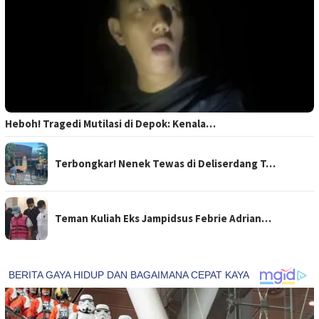
Heboh! Tragedi Mutilasi di Depok: Kenala…
Terbongkar! Nenek Tewas di Deliserdang T…
Teman Kuliah Eks Jampidsus Febrie Adrian…