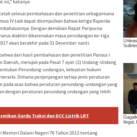
 ini,” katanya
 telah selesai pembahasan dan penelitian sebagaimana
ansus IV tadi dapat disimpulkan bahwa ketiga Raperda
embahasannya. Dengan demikian Rapat Paripurna
harus diakhiri dikarenakan masa persidangan ke-tiga
017 akan berakhir pada 31 Desember nanti.
ahwa dari hasil pembahasan dan penelitian Pansus I
 Daerah, merujuk pada Pasal 7 ayat (2) Undang-Undang
entukan Perundang-undangan, kekuatan hukum
erarki. Dimana penjenjangan setiap jenis peraturan
n pada asas bahwa peraturan perundang-undangan yang
gan dengan peraturan perundang undangan yang lebih
mikan Gardu Traksi dan DCC Listrik LRT
n Menteri Dalam Negeri 76 Tahun 2012 tentang