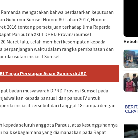
ri Ramanda mengatakan bahwa berdasarkan keputusan
an Gubernur Sumsel Nomor 80 Tahun 2017, Nomor
et 2016 tentang persetujuan terhadap lima Raperda
 Rapat Pariputna XXIII DPRD Provinsi Sumsel
Heboh!
l 20 Maret lalu, telah memberi kesempatan kepada
nta perpanjangan waktu dalam rangka pembahasan dan
perda usulan inisiatif Sumsel.
RI Tinjau Persiapan Asian Games di JSC
 rapat badan musyawarah DPRD Provinsi Sumsel pada
jadwalkan kepada pansus I dan pansus IV untuk
perda inisiatif tersebut dari tanggal 18 sampai dengan
 kepada seluruh anggota Pansus, atas kesungguhannya
n baik sebagaimana yang diamanatkan pada Rapat