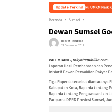
Dorong Pelaku UMKM Naik Kelas, Ratu Dewa Teka
Update Terkini!
Beranda
Sumsel
Dewan Sumsel Go
Rakyat Republika
22 Desember 2017
PALEMBANG,
rakyatrepublika.com-
Laporan Hasil Pembahasan dan Penel
Inisiatif Dewan Perwakilan Rakyat D
Tiga Raperda tersebut diantaranya 
Kabupaten Kota, Raperda tentang P
Raperda tentang Pengawasan Izin Lin
Paripurna DPRD Provinsi Sumsel, Jum