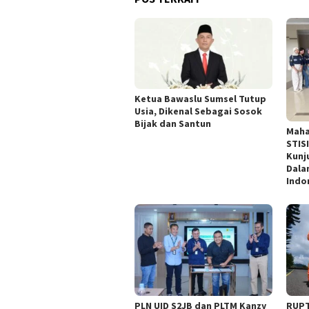
Ketua Bawaslu Sumsel Tutup
Usia, Dikenal Sebagai Sosok
Bijak dan Santun
Maha
STIS
Kunj
Dala
Indo
PLN UID S2JB dan PLTM Kanzy
RUPT