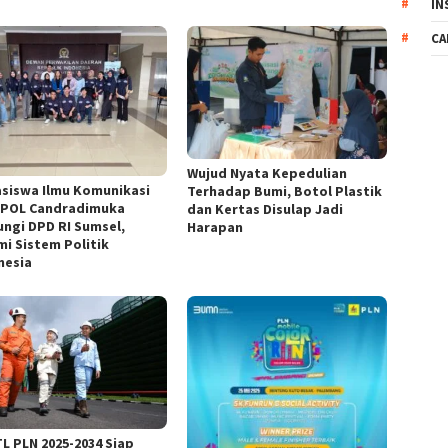
IN
CA
Wujud Nyata Kepedulian
siswa Ilmu Komunikasi
Terhadap Bumi, Botol Plastik
IPOL Candradimuka
dan Kertas Disulap Jadi
ungi DPD RI Sumsel,
Harapan
mi Sistem Politik
nesia
L PLN 2025-2034 Siap