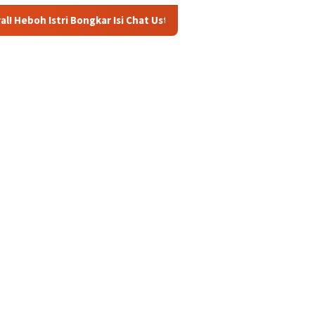
kar Isi Chat Ustadz dan Santriwati yang Bikin Ngeri dan Jijik