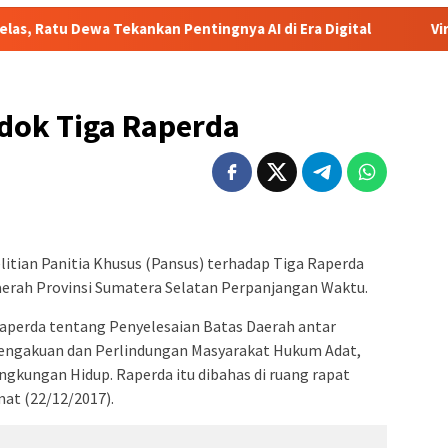
nkan Pentingnya AI di Era Digital
Viral! Heboh Istri Bong
dok Tiga Raperda
itian Panitia Khusus (Pansus) terhadap Tiga Raperda
aerah Provinsi Sumatera Selatan Perpanjangan Waktu.
Raperda tentang Penyelesaian Batas Daerah antar
engakuan dan Perlindungan Masyarakat Hukum Adat,
gkungan Hidup. Raperda itu dibahas di ruang rapat
at (22/12/2017).