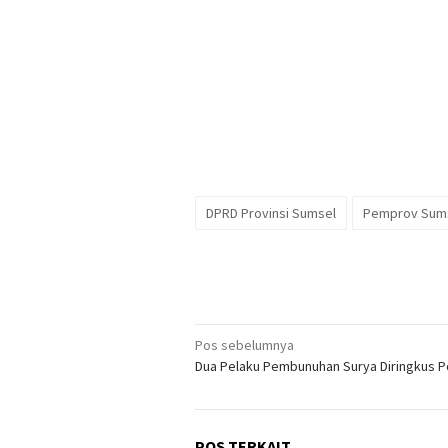
DPRD Provinsi Sumsel
Pemprov Sum
Navigasi
Pos sebelumnya
Dua Pelaku Pembunuhan Surya Diringkus Po
pos
POS TERKAIT