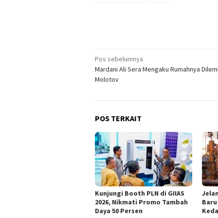
Navigasi
Pos sebelumnya
Mardani Ali Sera Mengaku Rumahnya Dile
pos
Molotov
POS TERKAIT
Kunjungi Booth PLN di GIIAS
Jelan
2026, Nikmati Promo Tambah
Baru
Daya 50 Persen
Keda