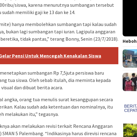
00ribu/siswa, karena menurutnya sumbangan tersebut
sudah memiliki gaji ke 13 dan ke 14.
mite) hanya membolehkan sumbangan tapi kalau sudah
a, bukan lagi sumbangan tapi iuran. Lagipula anggaran
eretika, tidak pantas,” terang Bonny, Senin (23/7/2018).
Heboh!
elar Pensi Untuk Mencegah Kenakalan Siswa
ang menetapkan sumbangan Rp 7,5juta persiswa baru
rang tua siswa. Oleh sebab itulah, dia meminta kepada
isual dan dibuat berita acara.
al angka, orang tua menulis surat kesanggupan secara
rikan. Kalau sudah ada ketentuan dan nominalnya, itu
eh melakukan itu,” tegasnya.
haknya akan melakukan revisi terkait Rencana Anggaran
SMAN 5 Palembang. “Indikasinya harus direvisi rencana