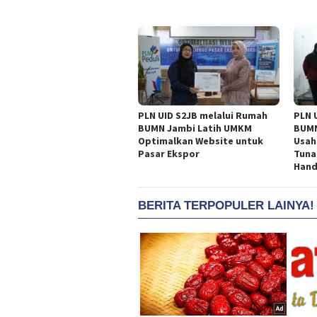
PLN UID S2JB melalui Rumah
PLN 
BUMN Jambi Latih UMKM
BUMN
Optimalkan Website untuk
Usah
Pasar Ekspor
Tuna
Han