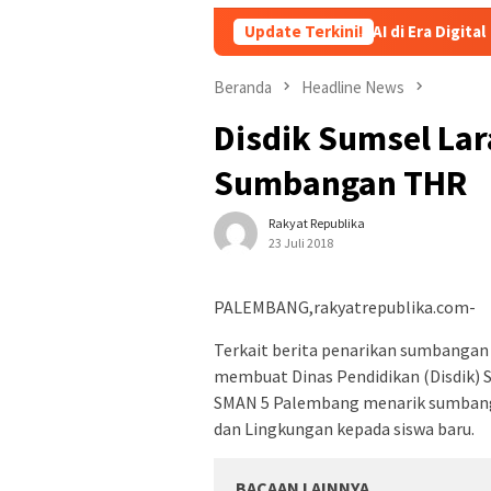
 Dewa Tekankan Pentingnya AI di Era Digital
Update Terkini!
Viral! Heboh
Beranda
Headline News
Disdik Sumsel Lar
Sumbangan THR
Rakyat Republika
23 Juli 2018
PALEMBANG,rakyatrepublika.com-
Terkait berita penarikan sumbangan
membuat Dinas Pendidikan (Disdik) 
SMAN 5 Palembang menarik sumbanga
dan Lingkungan kepada siswa baru.
BACAAN LAINNYA