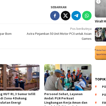
SEBARKAN
Viral!
Pos berikutnya
mpar Bom
Astra Pinjamkan 50 Unit Motor PCX untuk Asian
Games
TOPIK
PO
g HUT RI, 3 Sumur Infill
Personel Sehat, Layanan
PO
 di Zona 4 Dukung
Andal: PLN Perkuat
ulatan Energi
Lingkungan Kerja Aman dan
FI