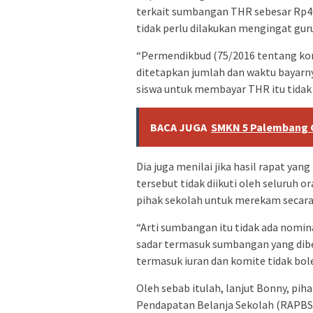
terkait sumbangan THR sebesar Rp4
tidak perlu dilakukan mengingat guru 
“Permendikbud (75/2016 tentang ko
ditetapkan jumlah dan waktu bayarny
siswa untuk membayar THR itu tidak b
BACA JUGA
SMKN 5 Palembang G
Dia juga menilai jika hasil rapat y
tersebut tidak diikuti oleh seluruh o
pihak sekolah untuk merekam secara v
“Arti sumbangan itu tidak ada nomin
sadar termasuk sumbangan yang dibe
termasuk iuran dan komite tidak bol
Oleh sebab itulah, lanjut Bonny, pi
Pendapatan Belanja Sekolah (RAPBS) 