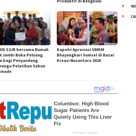
Produktif di Bengkulu
IN
CA
UID S2JB bersama Rumah
Kapolri Apresiasi UMKM
 Jambi Buka Peluang
Bhayangkari Sumsel di Bazar
a bagi Penyandang
Kreasi Nusantara 2026
rungu Pelatihan Sabun
dmade