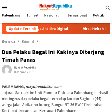
Menu
Mobile
Palembang
Sumsel
Nasional
Internasional
Politik
P
ingnya AI di Era Digital
Update Terkini!
Viral! Heboh Istri Bongkar Isi C
Beranda
Kriminal
Dua Pelaku Begal Ini Kakinya Diterjang
Timah Panas
Rakyat Republika
8 Januari 2018
PALEMBANG,
rakyatrepublika.com-
Jajaran Satreskrim Unit Ranmor Polresta Palembang berhasil
meringkus dua pelaku begal terhadap korban Sugiono (44)
warga jalan Abikusno lorong Bungur RT 36 RW 07 kelurahan
Kertapati kecamatan Kertapati Palembang.