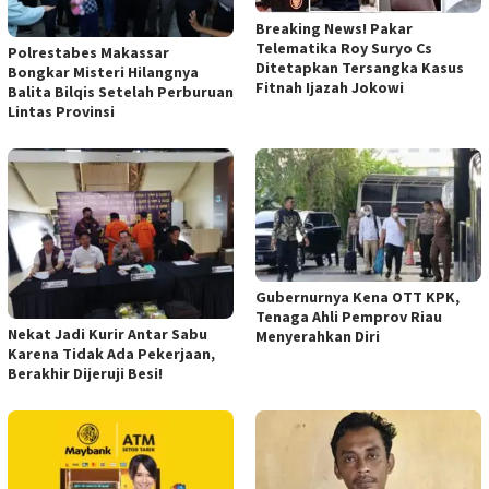
Breaking News! Pakar
Telematika Roy Suryo Cs
Polrestabes Makassar
Ditetapkan Tersangka Kasus
Bongkar Misteri Hilangnya
Fitnah Ijazah Jokowi
Balita Bilqis Setelah Perburuan
Lintas Provinsi
Gubernurnya Kena OTT KPK,
Tenaga Ahli Pemprov Riau
Nekat Jadi Kurir Antar Sabu
Menyerahkan Diri
Karena Tidak Ada Pekerjaan,
Berakhir Dijeruji Besi!