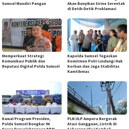
Sumsel Mandiri Pangan
Akan Bunyikan Sirine Serentak
di Detik-Detik Proklamasi
Memperkuat Strategi
Kapolda Sumsel Tegaskan
Komunikasi Publik dan
Komitmen Polri Lindungi Hak
Reputasi Digital Polda Sumsel
Korban dan Jaga Stabilitas
Kamtibmas
Kawal Program Presiden,
PLN ULP Ampera Bergerak
Polda Sumsel Bongkar 96
Atasi Gangguan, Listrik di
Kasus Penyalahgunaan BBM
Seberang Ulu I Kembali