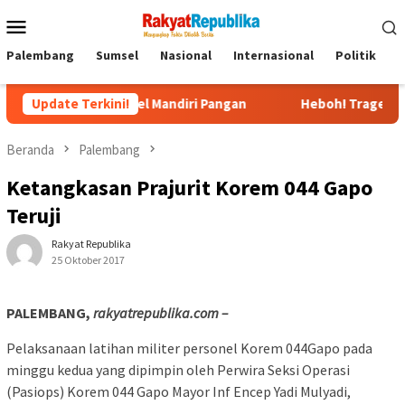
Menu
Mobile
Palembang
Sumsel
Nasional
Internasional
Politik
P
 Sumsel Mandiri Pangan
Update Terkini!
Heboh! Tragedi Mutilasi di Dep
Beranda
Palembang
Ketangkasan Prajurit Korem 044 Gapo
Teruji
Rakyat Republika
25 Oktober 2017
PALEMBANG,
rakyatrepublika.com –
Pelaksanaan latihan militer personel Korem 044Gapo pada
minggu kedua yang dipimpin oleh Perwira Seksi Operasi
(Pasiops) Korem 044 Gapo Mayor Inf Encep Yadi Mulyadi,