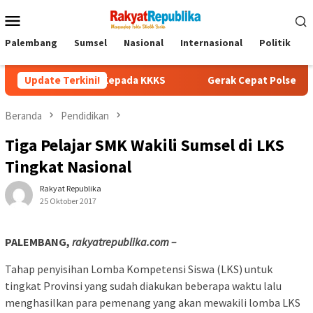
Menu
Mobile
Palembang
Sumsel
Nasional
Internasional
Politik
P
gaan Kepada KKKS
Update Terkini!
Gerak Cepat Polsek Muara Kuang Ungkap
Beranda
Pendidikan
Tiga Pelajar SMK Wakili Sumsel di LKS
Tingkat Nasional
Rakyat Republika
25 Oktober 2017
PALEMBANG,
rakyatrepublika.com –
Tahap penyisihan Lomba Kompetensi Siswa (LKS) untuk
tingkat Provinsi yang sudah diakukan beberapa waktu lalu
menghasilkan para pemenang yang akan mewakili lomba LKS