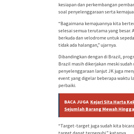
kesiapan dan perkembangan pembang
soal penyelenggaraan serta kemajuan
“Bagaimana kemajuannya kita berter
selesai semua terutama yang besar. 
berkuda dan velodrome untuk sepeda
tidak ada halangan,” ujarnya.
Dibandingkan dengan di Brazil, pro
Brazil masih dikerjakan meski sudah
penyelenggaraan lanjut JK juga meng
event yang digelar beberapa waktu la
perbaiki.
BACA JUGA
Kejari Sita Harta K
Sejumlah Barang Mewah Hingga
“Target-target juga sudah kita bica
target dapat terpenuhi,” katanya.