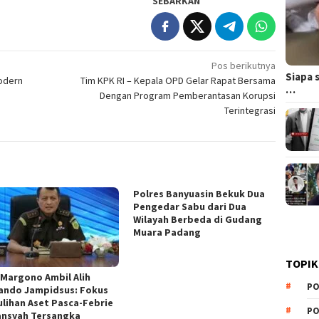
SEBARKAN
Pos berikutnya
Siapa 
Modern
Tim KPK RI – Kepala OPD Gelar Rapat Bersama
…
Dengan Program Pemberantasan Korupsi
Terintegrasi
Polres Banyuasin Bekuk Dua
Pengedar Sabu dari Dua
Wilayah Berbeda di Gudang
Muara Padang
TOPIK
 Margono Ambil Alih
PO
ndo Jampidsus: Fokus
lihan Aset Pasca-Febrie
PO
ansyah Tersangka