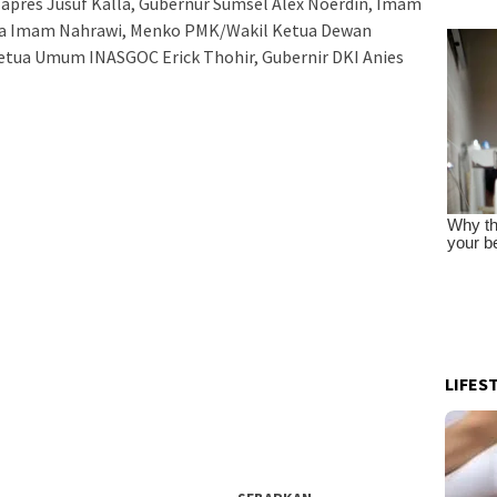
Wapres Jusuf Kalla, Gubernur Sumsel Alex Noerdin, Imam
ga Imam Nahrawi, Menko PMK/Wakil Ketua Dewan
tua Umum INASGOC Erick Thohir, Gubernir DKI Anies
LIFES