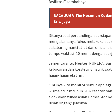
fasilitasi,” tambahnya.
BACA JUGA
Tim Kesenian Kodam
Sriwijaya
Ditanya soal perbandingan persiapan
mengaku hanya fokus melakukan pers
Jakabaring nanti atlet dan official 
tempo waktu 5-10 menit dengan berjal
Sementara itu, Menteri PUPERA, Ba
kebocoran dan korsleting listrik saa
hujan-hujan ekstrim.
“Intinya kita monitor semua apalagi 
wisma atlit maupun GBK catatan yang
tidak akan tunda Asian Games. Ada k
rusak ringan,” jelasnya.