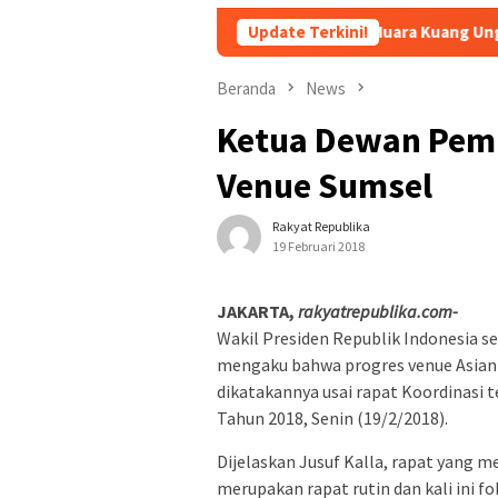
Gerak Cepat Polsek Muara Kuang Ungkap Pencurian Getah 
Update Terkini!
Beranda
News
Ketua Dewan Pemb
Venue Sumsel
Rakyat Republika
19 Februari 2018
JAKARTA,
rakyatrepublika.com-
Wakil Presiden Republik Indonesia 
mengaku bahwa progres venue Asian 
dikatakannya usai rapat Koordinasi 
Tahun 2018, Senin (19/2/2018).
Dijelaskan Jusuf Kalla, rapat yang m
merupakan rapat rutin dan kali ini f