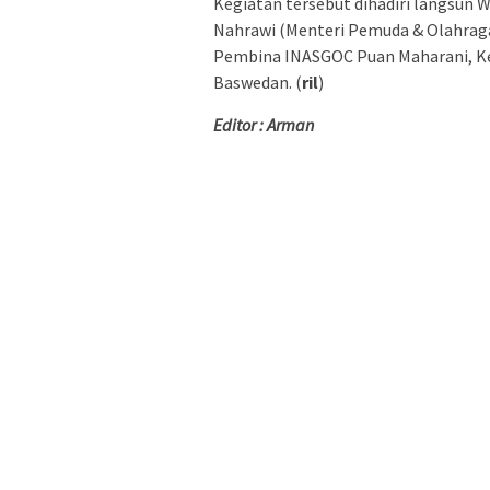
Kegiatan tersebut dihadiri langsun 
Nahrawi (Menteri Pemuda & Olahra
Pembina INASGOC Puan Maharani, Ke
Baswedan. (
ril
)
Editor : Arman