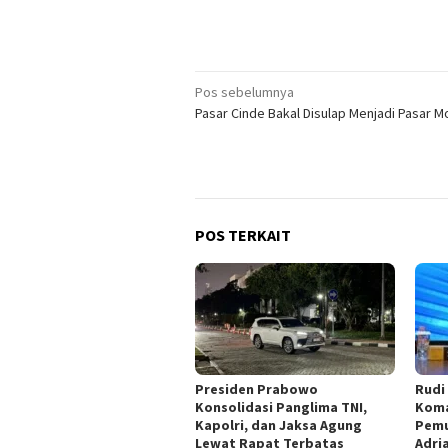
Navigasi
Pos sebelumnya
Pasar Cinde Bakal Disulap Menjadi Pasar 
pos
POS TERKAIT
Presiden Prabowo
Rudi
Konsolidasi Panglima TNI,
Koma
Kapolri, dan Jaksa Agung
Pemu
Lewat Rapat Terbatas
Adri