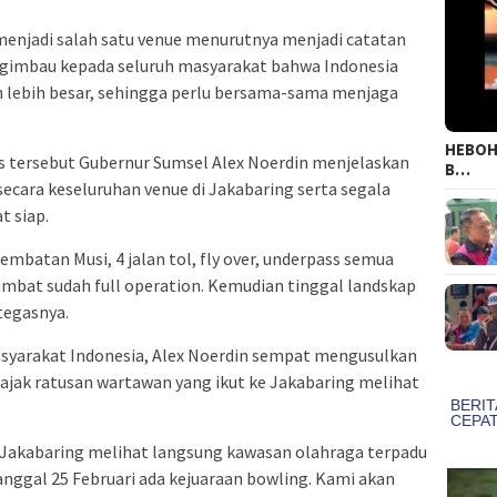
menjadi salah satu venue menurutnya menjadi catatan
engimbau kepada seluruh masyarakat bahwa Indonesia
h lebih besar, sehingga perlu bersama-sama menjaga
HEBOH!
s tersebut Gubernur Sumsel Alex Noerdin menjelaskan
B…
secara keseluruhan venue di Jakabaring serta segala
t siap.
embatan Musi, 4 jalan tol, fly over, underpass semua
lambat sudah full operation. Kemudian tinggal landskap
tegasnya.
syarakat Indonesia, Alex Noerdin sempat mengusulkan
ajak ratusan wartawan yang ikut ke Jakabaring melihat
e Jakabaring melihat langsung kawasan olahraga terpadu
anggal 25 Februari ada kejuaraan bowling. Kami akan