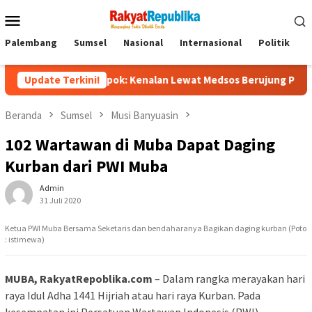
Menu
Mobile
Palembang
Sumsel
Nasional
Internasional
Politik
P
asi di Depok: Kenalan Lewat Medsos Berujung Pembunuhan, Pelak
Update Terkini!
Beranda
Sumsel
Musi Banyuasin
102 Wartawan di Muba Dapat Daging
Kurban dari PWI Muba
Admin
31 Juli 2020
Ketua PWI Muba Bersama Seketaris dan bendaharanya Bagikan daging kurban (Poto
: istimewa)
MUBA, RakyatRepoblika.com
– Dalam rangka merayakan hari
raya Idul Adha 1441 Hijriah atau hari raya Kurban. Pada