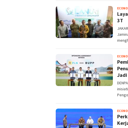
ECONO
Laya
3T
JAKAR
Jamin
mengh
ECONO
Pemb
Penu
Jadi
DENPA
inisia
Pengo
ECONO
Perk
Kerj