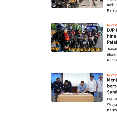
melak
Berit
ECONO
DJP 
hing
Paja
JAKAR
Bhabi
hingg
ECONO
Menj
bert
Sumb
PALEM
Wilay
Berit