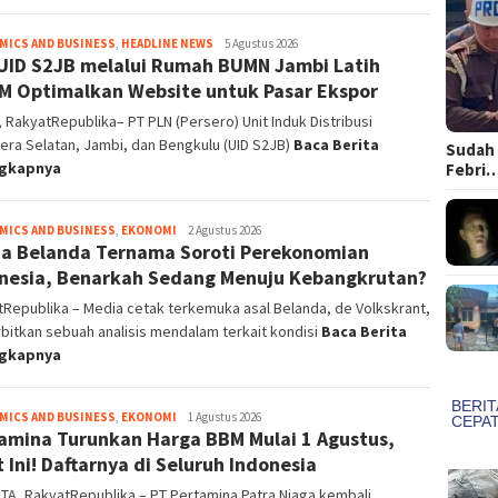
MICS AND BUSINESS
,
HEADLINE NEWS
admin
5 Agustus 2026
UID S2JB melalui Rumah BUMN Jambi Latih
 Optimalkan Website untuk Pasar Ekspor
 RakyatRepublika– PT PLN (Persero) Unit Induk Distribusi
ra Selatan, Jambi, dan Bengkulu (UID S2JB)
Baca Berita
Sudah 
ngkapnya
Febri
MICS AND BUSINESS
,
EKONOMI
Redaktur
2 Agustus 2026
a Belanda Ternama Soroti Perekonomian
Pelaksana
nesia, Benarkah Sedang Menuju Kebangkrutan?
Republika – Media cetak terkemuka asal Belanda, de Volkskrant,
itkan sebuah analisis mendalam terkait kondisi
Baca Berita
ngkapnya
MICS AND BUSINESS
,
EKONOMI
Redaktur
1 Agustus 2026
amina Turunkan Harga BBM Mulai 1 Agustus,
Pelaksana
t Ini! Daftarnya di Seluruh Indonesia
A, RakyatRepublika – PT Pertamina Patra Niaga kembali