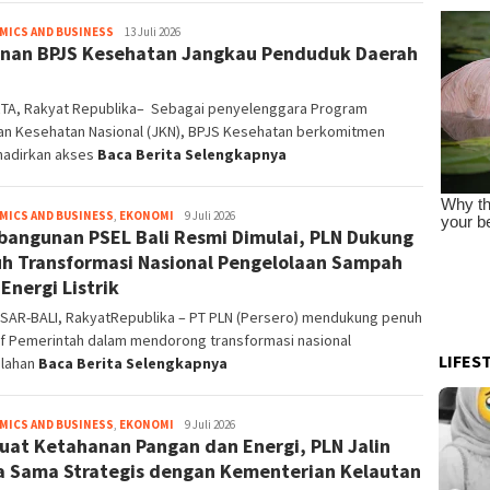
MICS AND BUSINESS
admin
13 Juli 2026
nan BPJS Kesehatan Jangkau Penduduk Daerah
TA, Rakyat Republika– Sebagai penyelenggara Program
an Kesehatan Nasional (JKN), BPJS Kesehatan berkomitmen
adirkan akses
Baca Berita Selengkapnya
MICS AND BUSINESS
,
EKONOMI
Redaktur
9 Juli 2026
angunan PSEL Bali Resmi Dimulai, PLN Dukung
Pelaksana
h Transformasi Nasional Pengelolaan Sampah
 Energi Listrik
SAR-BALI, RakyatRepublika – PT PLN (Persero) mendukung penuh
tif Pemerintah dalam mendorong transformasi nasional
LIFES
lahan
Baca Berita Selengkapnya
MICS AND BUSINESS
,
EKONOMI
Redaktur
9 Juli 2026
uat Ketahanan Pangan dan Energi, PLN Jalin
Pelaksana
a Sama Strategis dengan Kementerian Kelautan