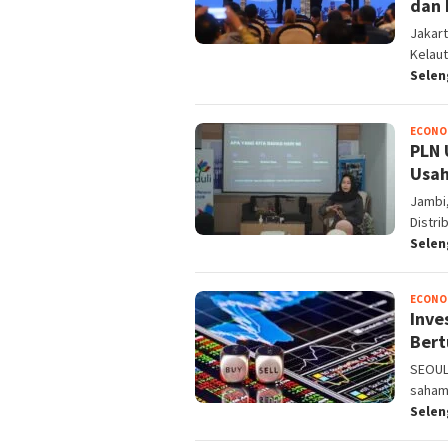
dan 
Jakar
Kelau
Sele
ECONO
PLN 
Usah
Jambi,
Distri
Sele
ECONO
Inve
Bert
SEOUL-
saham 
Sele