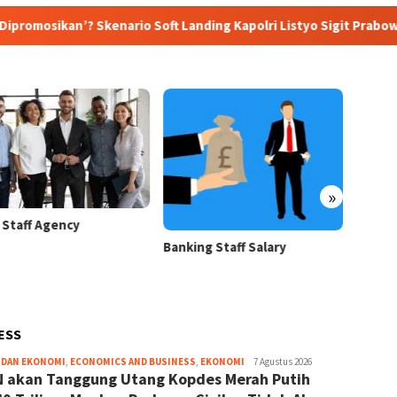
rio Soft Landing Kapolri Listyo Sigit Prabowo Terungkap
»
 Staff Agency
Bank S
Hospit
Banking Staff Salary
ESS
 DAN EKONOMI
,
ECONOMICS AND BUSINESS
,
EKONOMI
Redaktur
7 Agustus 2026
 akan Tanggung Utang Kopdes Merah Putih
Pelaksana