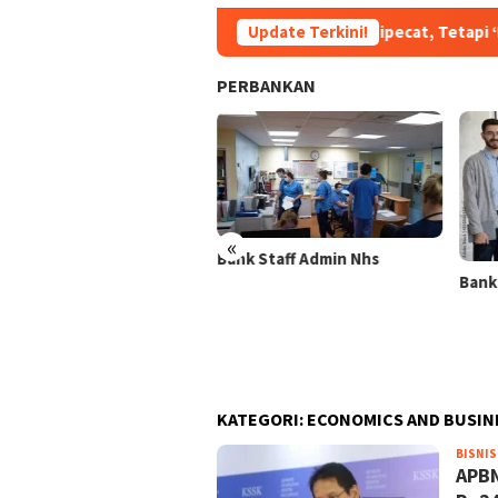
Bukan Dipecat, Tetapi ‘Dipromosikan’? Skena
Update Terkini!
PERBANKAN
«
ncapaian Memukau!,
Bank Staff Admin Nhs
jualan Emas Bank Syariah
Bank
onesia Tembus 2 Ton
a 2025
KATEGORI:
ECONOMICS AND BUSIN
BISNIS
APBN