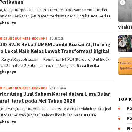
Perikanan
ta, RakyatRepublika – PT PLN (Persero) bersama Kementerian
tan dan Perikanan (KKP) memperkuat sinergi untuk
Baca Berita
ngkapnya
Viral!
MICS AND BUSINESS
,
EKONOMI
Redaktur
5 Juli 2026
UID S2JB Bekali UMKM Jambi Kuasai AI, Dorong
Pelaksana
a Lokal Naik Kelas Lewat Transformasi Digital
 RakyatRepublika.com – Komitmen PT PLN (Persero) Unit Induk
busi Sumatera Selatan, Jambi, dan Bengkulu
Baca Berita
ngkapnya
MICS AND BUSINESS
,
EKONOMI
Redaktur
27 Juni 2026
stor Asing Jual Saham Korsel dalam Lima Bulan
Pelaksana
TOPIK
urut-turut pada Mei Tahun 2026
PO
KORSEL, RakyatRepublika — Investor asing melakukan aksi jual
Korea Selatan (Korsel) selama lima bulan
Baca Berita
PO
ngkapnya
FI