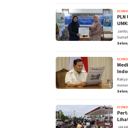
ECONO
PLN 
UMKM
Jambi,
Sumate
Sele
ECONO
Medi
Indo
Rakyat
menerb
Sele
ECONO
Pert
Liha
JAKART