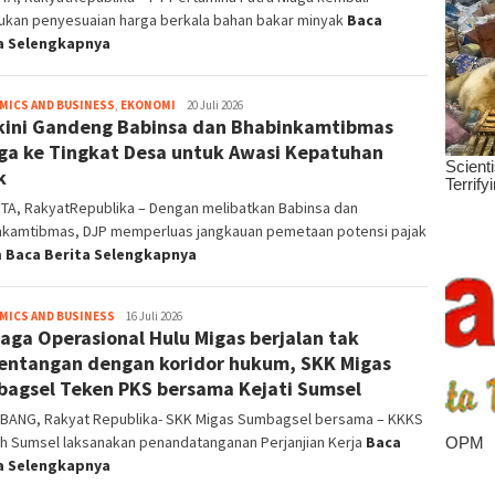
ukan penyesuaian harga berkala bahan bakar minyak
Baca
a Selengkapnya
MICS AND BUSINESS
,
EKONOMI
Redaktur
20 Juli 2026
kini Gandeng Babinsa dan Bhabinkamtibmas
Pelaksana
ga ke Tingkat Desa untuk Awasi Kepatuhan
k
TA, RakyatRepublika – Dengan melibatkan Babinsa dan
nkamtibmas, DJP memperluas jangkauan pemetaan potensi pajak
a
Baca Berita Selengkapnya
MICS AND BUSINESS
Rakyat
16 Juli 2026
aga Operasional Hulu Migas berjalan tak
Republika
entangan dengan koridor hukum, SKK Migas
agsel Teken PKS bersama Kejati Sumsel
BANG, Rakyat Republika- SKK Migas Sumbagsel bersama – KKKS
ah Sumsel laksanakan penandatanganan Perjanjian Kerja
Baca
a Selengkapnya