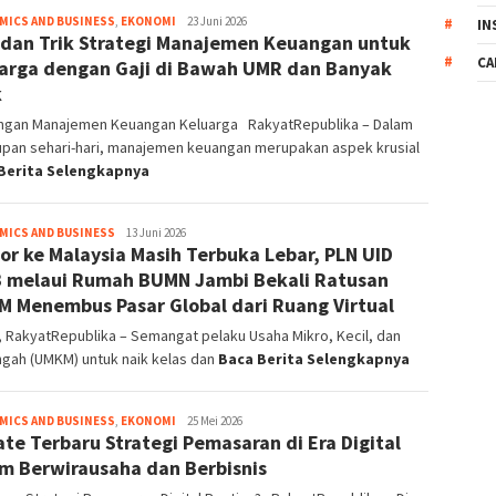
MICS AND BUSINESS
,
EKONOMI
Redaktur
23 Juni 2026
IN
 dan Trik Strategi Manajemen Keuangan untuk
Pelaksana
CA
arga dengan Gaji di Bawah UMR dan Banyak
k
ngan Manajemen Keuangan Keluarga RakyatRepublika – Dalam
upan sehari-hari, manajemen keuangan merupakan aspek krusial
Berita Selengkapnya
MICS AND BUSINESS
Redaktur
13 Juni 2026
or ke Malaysia Masih Terbuka Lebar, PLN UID
Pelaksana
 melaui Rumah BUMN Jambi Bekali Ratusan
 Menembus Pasar Global dari Ruang Virtual
 RakyatRepublika – Semangat pelaku Usaha Mikro, Kecil, dan
gah (UMKM) untuk naik kelas dan
Baca Berita Selengkapnya
MICS AND BUSINESS
,
EKONOMI
Redaktur
25 Mei 2026
te Terbaru Strategi Pemasaran di Era Digital
Pelaksana
m Berwirausaha dan Berbisnis