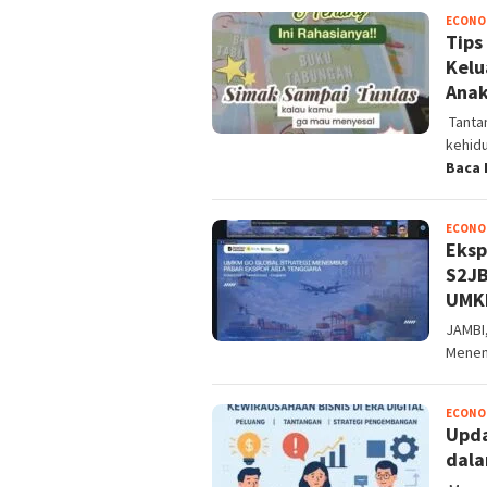
ECONO
Tips
Kelu
Ana
Tanta
kehid
Baca 
ECONO
Eksp
S2JB
UMKM
JAMBI,
Menen
ECONO
Upda
dala