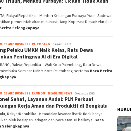
0 Triliun, Menkeu Purbaya: Cicilan Tidak Akan
r
TA, RakyatRepublika – Menteri Keuangan Purbaya Yudhi Sadewa
tikan pemerintah akan melunasi utang Koperasi Desa/Kelurahan
Berita Selengkapnya
MICS AND BUSINESS
,
PALEMBANG
Redaktur
6 Agustus 2026
ng Pelaku UMKM Naik Kelas, Ratu Dewa
Pelaksana
nkan Pentingnya AI di Era Digital
BANG, RakyatRepublika – Wali Kota Palembang, Ratu Dewa,
 membuka Seminar UMKM Kota Palembang bertema
Baca Berita
ngkapnya
MICS AND BUSINESS
,
EKONOMI
,
HEADLINE NEWS
admin
5 Agustus 2026
onel Sehat, Layanan Andal: PLN Perkuat
kungan Kerja Aman dan Produktif di Bengkulu
HUKUM
lu, RakyatRepublika– Keandalan layanan listrik tidak hanya
ukan oleh kesiapan jaringan dan peralatan. Di baliknya,
Baca
a Selengkapnya