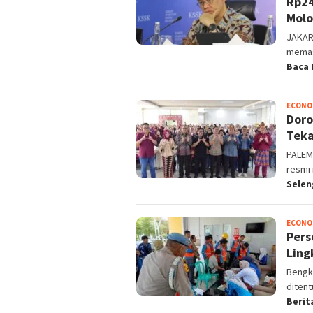
Rp24
Molo
JAKAR
memas
Baca 
ECONO
Doro
Teka
PALEM
resmi
Sele
ECONO
Pers
Ling
Bengku
ditent
Berit