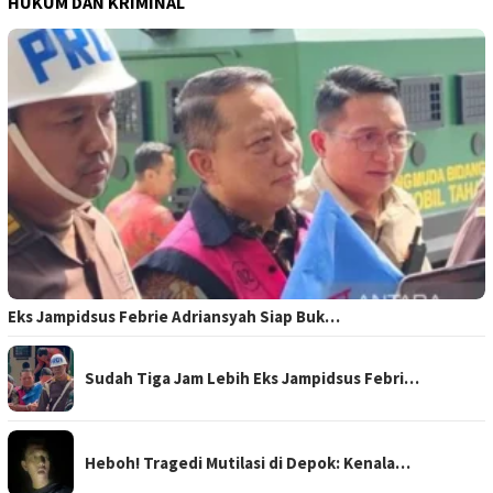
HUKUM DAN KRIMINAL
Eks Jampidsus Febrie Adriansyah Siap Buk…
Sudah Tiga Jam Lebih Eks Jampidsus Febri…
Heboh! Tragedi Mutilasi di Depok: Kenala…