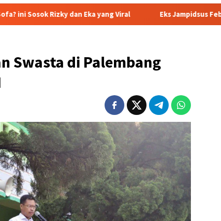
y dan Eka yang Viral
Eks Jampidsus Febrie Adriansyah Si
an Swasta di Palembang
N