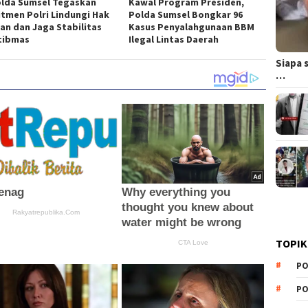
lda Sumsel Tegaskan
Kawal Program Presiden,
tmen Polri Lindungi Hak
Polda Sumsel Bongkar 96
an dan Jaga Stabilitas
Kasus Penyalahgunaan BBM
tibmas
Ilegal Lintas Daerah
Siapa 
…
TOPIK
PO
PO