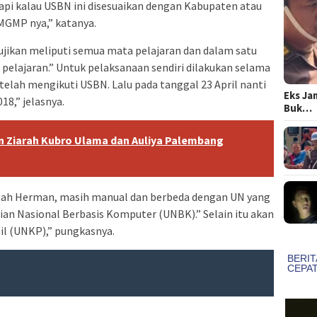
api kalau USBN ini disesuaikan dengan Kabupaten atau
MGMP nya,” katanya.
ikan meliputi semua mata pelajaran dan dalam satu
 pelajaran.” Untuk pelaksanaan sendiri dilakukan selama
etelah mengikuti USBN. Lalu pada tanggal 23 April nanti
Eks Ja
8,” jelasnya.
Buk…
 Ziarah Kubro Ulama dan Auliya Palembang
bah Herman, masih manual dan berbeda dengan UN yang
an Nasional Berbasis Komputer (UNBK).” Selain itu akan
sil (UNKP),” pungkasnya.