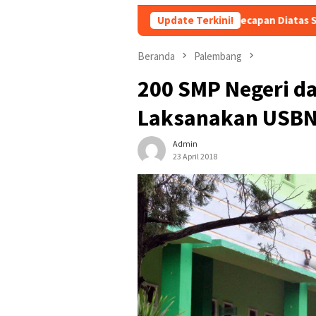
pri Prabowo yang Main Kecap-kecapan Diatas Sofa? ini Sosok Rizk
Update Terkini!
Beranda
Palembang
200 SMP Negeri d
Laksanakan USB
Admin
23 April 2018