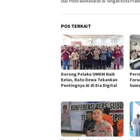
Ular Piton Berkeliaran di Tengah Kota Prab
pos
POS TERKAIT
Dorong Pelaku UMKM Naik
Pers
Kelas, Ratu Dewa Tekankan
Foru
Pentingnya AI di Era Digital
Sums