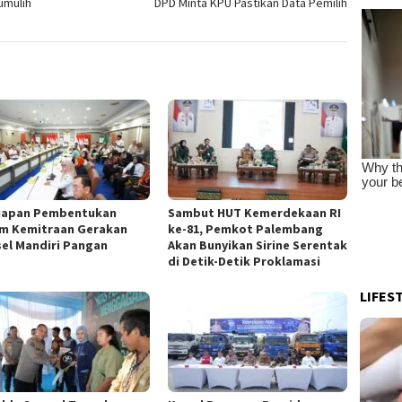
umulih
DPD Minta KPU Pastikan Data Pemilih
iapan Pembentukan
Sambut HUT Kemerdekaan RI
m Kemitraan Gerakan
ke-81, Pemkot Palembang
el Mandiri Pangan
Akan Bunyikan Sirine Serentak
di Detik-Detik Proklamasi
LIFES