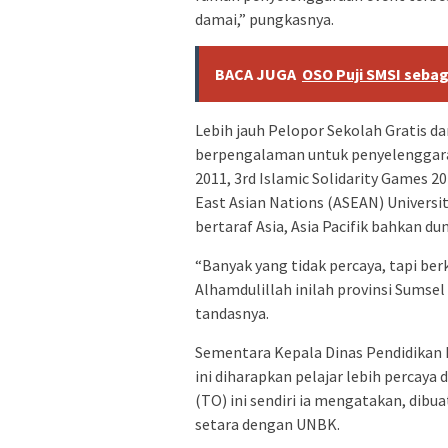
damai,” pungkasnya.
BACA JUGA
OSO Puji SMSI sebag
Lebih jauh Pelopor Sekolah Gratis d
berpengalaman untuk penyelenggara
2011, 3rd Islamic Solidarity Games 2
East Asian Nations (ASEAN) Universit
bertaraf Asia, Asia Pacifik bahkan du
“Banyak yang tidak percaya, tapi ber
Alhamdulillah inilah provinsi Sumsel 
tandasnya.
Sementara Kepala Dinas Pendidikan 
ini diharapkan pelajar lebih percaya 
(TO) ini sendiri ia mengatakan, dibua
setara dengan UNBK.