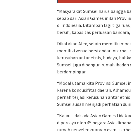
“Masyarakat Sumsel harus bangga ba
sebab dari Asian Games inilah Provi
di Indonesia. Ditambah lagi tiga ruas j
bersih, kapasitas perluasan bandara, 
Dikatakan Alex, selain memiliki mod
memiliki venue berstandar internatio
kerusuhan antar etnis, budaya, bahka
Sumsel juga dibangun rumah ibadah 
berdampingan.
“Modal utama kita Provinsi Sumsel i
karena kondusifitas daerah. Alhamdul
pernah terjadi kerusuhan antar etni
Sumsel sudah menjadi perhatian dun
“Kalau tidak ada Asian Games tidak ad
dipercaya oleh 45 negara Asia diman
rumah penyelenggaraan event terbesa