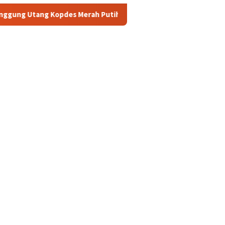
es Merah Putih Rp240 Triliun, Menkeu Purbaya: Cicilan Tidak Ak