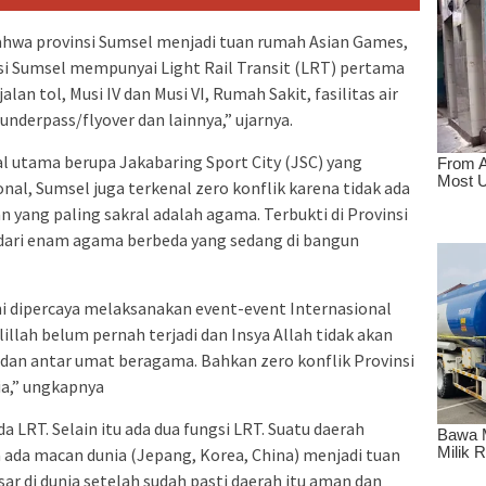
hwa provinsi Sumsel menjadi tuan rumah Asian Games,
nsi Sumsel mempunyai Light Rail Transit (LRT) pertama
alan tol, Musi IV dan Musi VI, Rumah Sakit, fasilitas air
underpass/flyover dan lainnya,” ujarnya.
al utama berupa Jakabaring Sport City (JSC) yang
nal, Sumsel juga terkenal zero konflik karena tidak ada
n yang paling sakral adalah agama. Terbukti di Provinsi
dari enam agama berbeda yang sedang di bangun
ni dipercaya melaksanakan event-event Internasional
illah belum pernah terjadi dan Insya Allah tidak akan
s dan antar umat beragama. Bahkan zero konflik Provinsi
ia,” ungkapnya
a LRT. Selain itu ada dua fungsi LRT. Suatu daerah
a ada macan dunia (Jepang, Korea, China) menjadi tuan
r di dunia setelah sudah pasti daerah itu aman dan