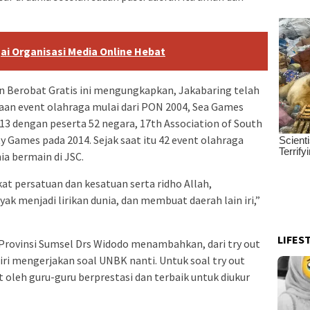
ai Organisasi Media Online Hebat
an Berobat Gratis ini mengungkapkan, Jakabaring telah
an event olahraga mulai dari PON 2004, Sea Games
013 dengan peserta 52 negara, 17th Association of South
y Games pada 2014. Sejak saat itu 42 event olahraga
nia bermain di JSC.
kat persatuan dan kesatuan serta ridho Allah,
yak menjadi lirikan dunia, dan membuat daerah lain iri,”
LIFES
Provinsi Sumsel Drs Widodo menambahkan, dari try out
diri mengerjakan soal UNBK nanti. Untuk soal try out
t oleh guru-guru berprestasi dan terbaik untuk diukur