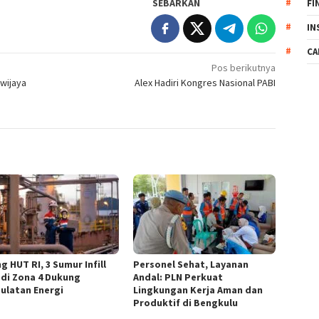
SEBARKAN
FI
IN
CA
Pos berikutnya
iwijaya
Alex Hadiri Kongres Nasional PABI
g HUT RI, 3 Sumur Infill
Personel Sehat, Layanan
 di Zona 4 Dukung
Andal: PLN Perkuat
ulatan Energi
Lingkungan Kerja Aman dan
Produktif di Bengkulu