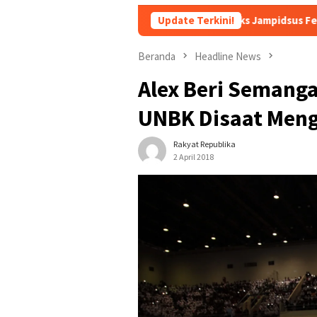
Sudah Tiga Jam Lebih Eks Jampidsus Febrie Adriansyah M
Update Terkini!
Beranda
Headline News
Alex Beri Semanga
UNBK Disaat Meng
Rakyat Republika
2 April 2018