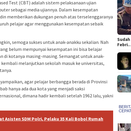
sed Test (CBT) adalah sistem pelaksanaan ujian
ter sebagai media ujiannya. Dalam kesempatan
rdin memberikan dukungan penuh atas terselenggaranya
luruh pelajar agar menggunakan kesempatan sebaik
Sudah 
gkin, semoga sukses untuk anak-anakku sekalian. Nah
Febri
i yang belum mempunyai kesempatan ini bisa belajar
an di kotanya masing-masing. Semangat untuk anak-
g kembali melanjutkan sekolah masuk ke universitas,
tanya.
ampaikan, agar pelajar berbangga berada di Provinsi
Sebab hanya ada dua kota yang menjadi saksi
rnasional, dimana hadir kembali setelah 1962 lalu, yakni
 Asisten SDM Polri, Pelaku 35 Kali Bobol Rumah