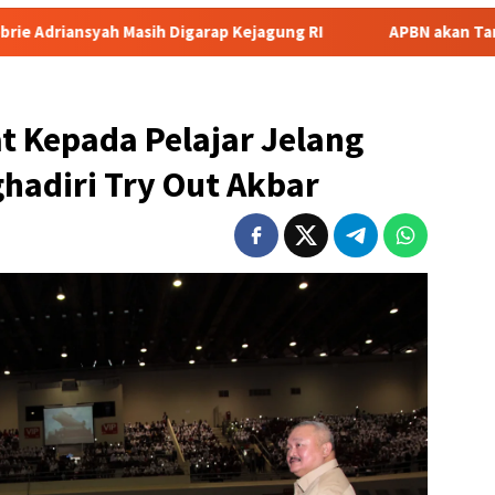
asih Digarap Kejagung RI
APBN akan Tanggung Utang Kopd
t Kepada Pelajar Jelang
hadiri Try Out Akbar