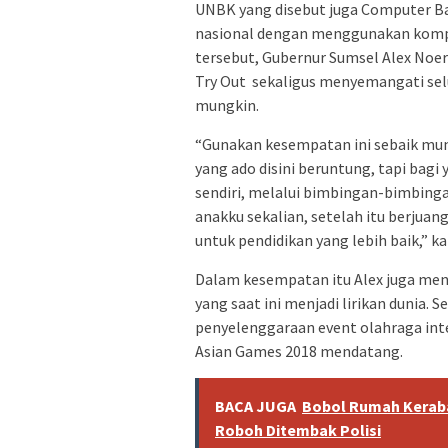
UNBK yang disebut juga Computer Ba
nasional dengan menggunakan kompu
tersebut, Gubernur Sumsel Alex Noe
Try Out sekaligus menyemangati se
mungkin.
“Gunakan kesempatan ini sebaik mun
yang ado disini beruntung, tapi bag
sendiri, melalui bimbingan-bimbing
anakku sekalian, setelah itu berjuan
untuk pendidikan yang lebih baik,” ka
Dalam kesempatan itu Alex juga meny
yang saat ini menjadi lirikan dunia. 
penyelenggaraan event olahraga inte
Asian Games 2018 mendatang.
BACA JUGA
Bobol Rumah Kerabat
Roboh Ditembak Polisi