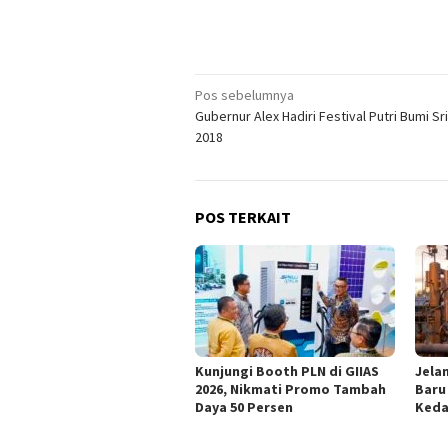
Navigasi
Pos sebelumnya
Gubernur Alex Hadiri Festival Putri Bumi Sr
pos
2018
POS TERKAIT
Kunjungi Booth PLN di GIIAS
Jelan
2026, Nikmati Promo Tambah
Baru
Daya 50 Persen
Keda