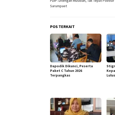
PDIP: Ditengah Musibah, Tak Tepat Politisir
pos
Sarumpaet
POS TERKAIT
Dapodik Dikunci, Peserta
Stig
Paket C Tahun 2026
Kepa
Terpangkas
Lulu