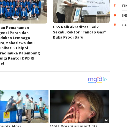
FI
IN
CA
USS Raih Akreditasi Baik
kan Pemahaman
Sekali, Rektor “Tancap Gas”
enai Peran dan
Buka Prodi Baru
dukan Lembaga
ra,Mahasiswa Ilmu
nikasi Stisipol
radimuka Palembang
ungi Kantor DPD RI
el