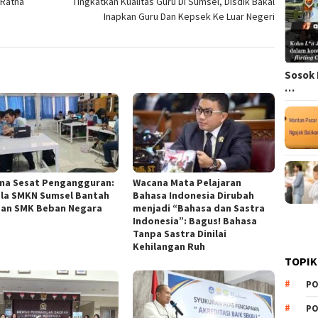
 Ratna
Tingkatkan Kualitas Guru Di Sumsel, Disdik Bakal
Inapkan Guru Dan Kepsek Ke Luar Negeri
Sosok 
…
ma Sesat Pengangguran:
Wacana Mata Pelajaran
la SMKN Sumsel Bantah
Bahasa Indonesia Dirubah
san SMK Beban Negara
menjadi “Bahasa dan Sastra
Indonesia”: Bagus! Bahasa
Tanpa Sastra Dinilai
Kehilangan Ruh
TOPIK
PO
PO