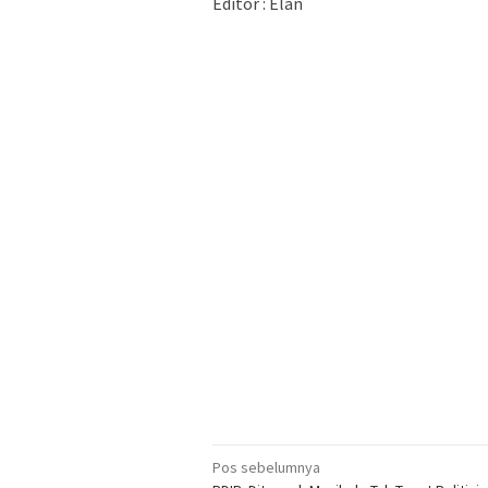
Editor : Elan
Navigasi
Pos sebelumnya