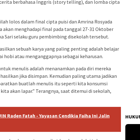
cerita berbahasa Inggris (story telling), dan lomba cipta
lah lolos dalam final cipta puisi dan Amrina Rosyada
eka akan menghadapi final pada tanggal 27-31 Oktober
ka Sari selaku guru pembimbing disekolah tersebut.
ilkan sebuah karya yang paling penting adalah belajar
ai hobi atau menganggapnya sebagai keharusan.
untuk menulis adalah menanamkan pada diri mereka
asilkan jika disimpan. Kemudian paling utama jadikan
iibaratkan buatlah menulis itu seperti kita konsumsi
kita akan lapar.” Terangnya, saat ditemui di sekolah,
IN Raden Fatah - Yayasan Cendikia Faiha Ini Jalin
HUKUM