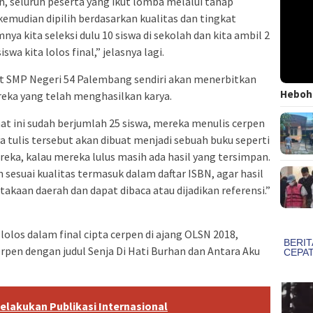
, seluruh peserta yang ikut lomba melalui tahap
mudian dipilih berdasarkan kualitas dan tingkat
nya kita seleksi dulu 10 siswa di sekolah dan kita ambil 2
swa kita lolos final,” jelasnya lagi.
t SMP Negeri 54 Palembang sendiri akan menerbitkan
Heboh!
reka yang telah menghasilkan karya.
aat ini sudah berjumlah 25 siswa, mereka menulis cerpen
a tulis tersebut akan dibuat menjadi sebuah buku seperti
reka, kalau mereka lulus masih ada hasil yang tersimpan.
n sesuai kualitas termasuk dalam daftar ISBN, agar hasil
takaan daerah dan dapat dibaca atau dijadikan referensi.”
olos dalam final cipta cerpen di ajang OLSN 2018,
rpen dengan judul Senja Di Hati Burhan dan Antara Aku
elakukan Publikasi Internasional