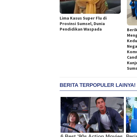
Lima Kasus Super Flu di
Provinsi Sumsel, Dunia
Pendidikan Waspada
Beri
Meng
Kedu
Nega
Komu
Cand
Kunj
Sums