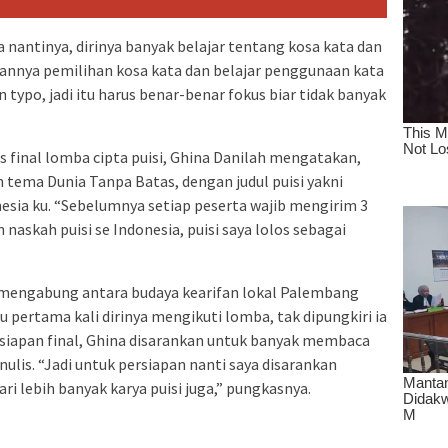
 nantinya, dirinya banyak belajar tentang kosa kata dan
annya pemilihan kosa kata dan belajar penggunaan kata
 typo, jadi itu harus benar-benar fokus biar tidak banyak
os final lomba cipta puisi, Ghina Danilah mengatakan,
n tema Dunia Tanpa Batas, dengan judul puisi yakni
nesia ku. “Sebelumnya setiap peserta wajib mengirim 3
h naskah puisi se Indonesia, puisi saya lolos sebagai
uat mengabung antara budaya kearifan lokal Palembang
ru pertama kali dirinya mengikuti lomba, tak dipungkiri ia
siapan final, Ghina disarankan untuk banyak membaca
nulis. “Jadi untuk persiapan nanti saya disarankan
ri lebih banyak karya puisi juga,” pungkasnya.