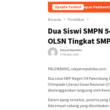
Persiapan Pembentukan Forum Kemitraa
Update Terkini!
Beranda
Pendidikan
Dua Siswi SMPN 54
OLSN Tingkat SMP
Rakyat Republika
3 Oktober 2018
PALEMBANG, rakyatrepublika.com-
Dua siswi SMP Negeri 54 Palembang lo
Olimpiade Literasi Siswa Nasional (
diselenggarakan langsung oleh Kem
Dalam ajang tersebut, peserta yang lo
Ada empat cabang yang dilombakan p