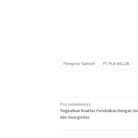
Pemprov Sumsel
PT PLN WS2JB
Navigasi
Pos sebelumnya
Tingkatkan Kualitas Pendidikan Dengan Sin
pos
dan Sinergisitas