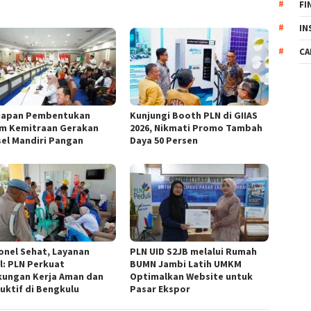
FI
IN
CA
iapan Pembentukan
Kunjungi Booth PLN di GIIAS
m Kemitraan Gerakan
2026, Nikmati Promo Tambah
el Mandiri Pangan
Daya 50 Persen
onel Sehat, Layanan
PLN UID S2JB melalui Rumah
l: PLN Perkuat
BUMN Jambi Latih UMKM
kungan Kerja Aman dan
Optimalkan Website untuk
uktif di Bengkulu
Pasar Ekspor