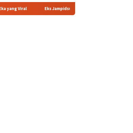
Eks Jampidsus Febrie Adriansyah Siap Buka-bukaan di Sidang