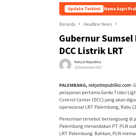
Siapa sich Nama Aspri Prabowo yang Main Ke
Update Terkini!
Beranda
Headline News
Gubernur Sumsel 
DCC Listrik LRT
Rakyat Republika
20 Desember 2017
PALEMBANG,
rakyatrepublika.com-
G
pelayanan pertama Gardu Traksi Light
Control Center (DCC) yang akan dig
operasional LRT Palembang, Rabu (2
Peresmian tersebut berlangsung di p
Palembang menandakan PT. PLN sudah
LRT Palembang. Bahkan, PLN memasti