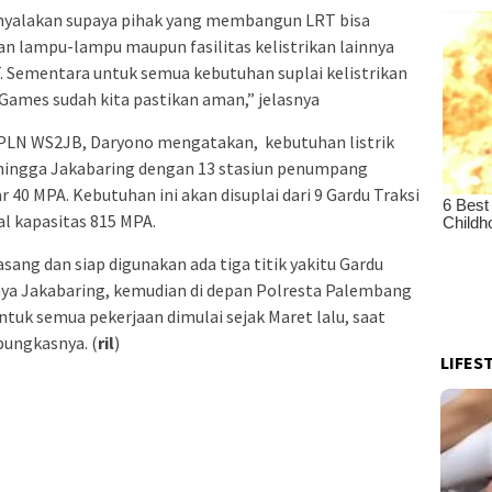
ta nyalakan supaya pihak yang membangun LRT bisa
n lampu-lampu maupun fasilitas kelistrikan lainnya
Sementara untuk semua kebutuhan suplai kelistrikan
 Games sudah kita pastikan aman,” jelasnya
 PLN WS2JB, Daryono mengatakan, kebutuhan listrik
 hingga Jakabaring dengan 13 stasiun penumpang
 40 MPA. Kebutuhan ini akan disuplai dari 9 Gardu Traksi
l kapasitas 815 MPA.
sang dan siap digunakan ada tiga titik yakitu Gardu
ijaya Jakabaring, kemudian di depan Polresta Palembang
Untuk semua pekerjaan dimulai sejak Maret lalu, saat
pungkasnya. (
ril
)
LIFES