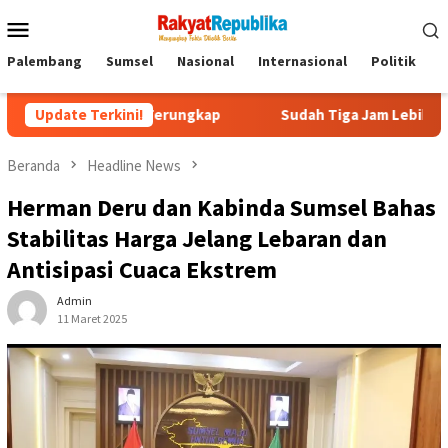
Menu
Mobile
Palembang
Sumsel
Nasional
Internasional
Politik
P
abowo Terungkap
Update Terkini!
Sudah Tiga Jam Lebih Eks Jampidsus Febr
Beranda
Headline News
Herman Deru dan Kabinda Sumsel Bahas
Stabilitas Harga Jelang Lebaran dan
Antisipasi Cuaca Ekstrem
Admin
11 Maret 2025