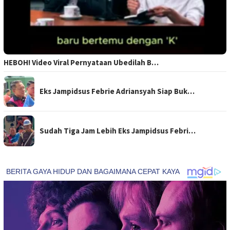
HEBOH! Video Viral Pernyataan Ubedilah B…
Eks Jampidsus Febrie Adriansyah Siap Buk…
Sudah Tiga Jam Lebih Eks Jampidsus Febri…