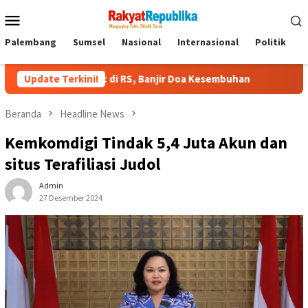
Menu
Mobile
Palembang
Sumsel
Nasional
Internasional
Politik
P
irawat di RS, Banjir Doa Kesembuhan
Update Terkini!
HEBOH! Video Viral P
Beranda
Headline News
Kemkomdigi Tindak 5,4 Juta Akun dan
situs Terafiliasi Judol
Admin
27 Desember 2024