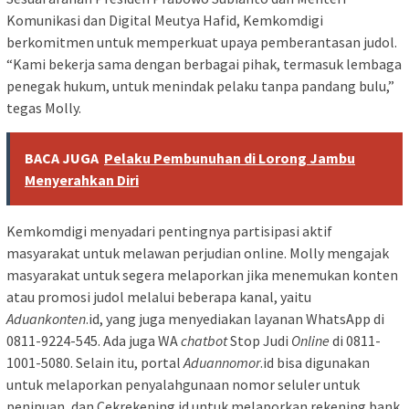
Komunikasi dan Digital Meutya Hafid, Kemkomdigi
berkomitmen untuk memperkuat upaya pemberantasan judol.
“Kami bekerja sama dengan berbagai pihak, termasuk lembaga
penegak hukum, untuk menindak pelaku tanpa pandang bulu,”
tegas Molly.
BACA JUGA
Pelaku Pembunuhan di Lorong Jambu
Menyerahkan Diri
Kemkomdigi menyadari pentingnya partisipasi aktif
masyarakat untuk melawan perjudian online. Molly mengajak
masyarakat untuk segera melaporkan jika menemukan konten
atau promosi judol melalui beberapa kanal, yaitu
Aduankonten
.id, yang juga menyediakan layanan WhatsApp di
0811-9224-545. Ada juga WA
chatbot
Stop Judi
Online
di 0811-
1001-5080. Selain itu, portal
Aduannomor
.id bisa digunakan
untuk melaporkan penyalahgunaan nomor seluler untuk
penipuan, dan Cekrekening.id untuk melaporkan rekening bank