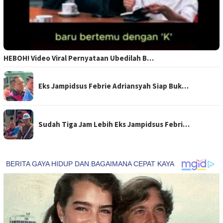
HEBOH! Video Viral Pernyataan Ubedilah B…
Eks Jampidsus Febrie Adriansyah Siap Buk…
Sudah Tiga Jam Lebih Eks Jampidsus Febri…