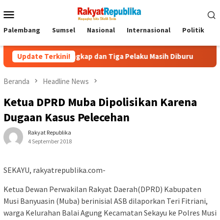
Menu
Mobile
Palembang
Sumsel
Nasional
Internasional
Politik
P
Ditangkap dan Tiga Pelaku Masih Diburu
Update Terkini!
Kapolda Sumsel 
Beranda
Headline News
Ketua DPRD Muba Dipolisikan Karena
Dugaan Kasus Pelecehan
Rakyat Republika
4 September 2018
SEKAYU, rakyatrepublika.com-
Ketua Dewan Perwakilan Rakyat Daerah(DPRD) Kabupaten
Musi Banyuasin (Muba) berinisial ASB dilaporkan Teri Fitriani,
warga Kelurahan Balai Agung Kecamatan Sekayu ke Polres Musi