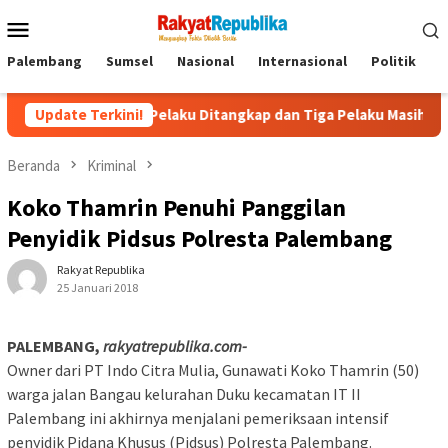
Menu
Mobile
Palembang
Sumsel
Nasional
Internasional
Politik
P
Satu Pelaku Ditangkap dan Tiga Pelaku Masih Diburu
Update Terkini!
Kap
Beranda
Kriminal
Koko Thamrin Penuhi Panggilan
Penyidik Pidsus Polresta Palembang
Rakyat Republika
25 Januari 2018
PALEMBANG,
rakyatrepublika.com-
Owner dari PT Indo Citra Mulia, Gunawati Koko Thamrin (50)
warga jalan Bangau kelurahan Duku kecamatan IT II
Palembang ini akhirnya menjalani pemeriksaan intensif
penyidik Pidana Khusus (Pidsus) Polresta Palembang.