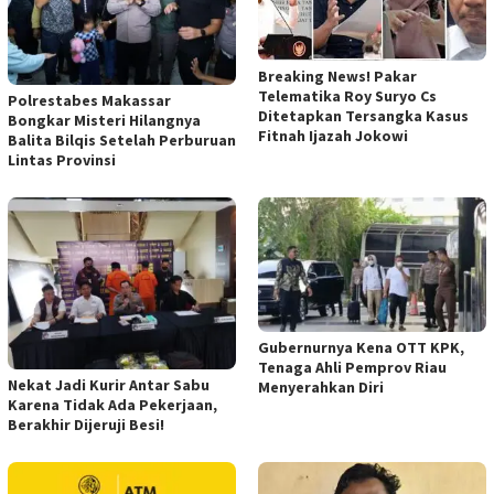
Breaking News! Pakar
Telematika Roy Suryo Cs
Polrestabes Makassar
Ditetapkan Tersangka Kasus
Bongkar Misteri Hilangnya
Fitnah Ijazah Jokowi
Balita Bilqis Setelah Perburuan
Lintas Provinsi
Gubernurnya Kena OTT KPK,
Tenaga Ahli Pemprov Riau
Nekat Jadi Kurir Antar Sabu
Menyerahkan Diri
Karena Tidak Ada Pekerjaan,
Berakhir Dijeruji Besi!