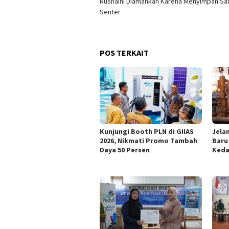
Rusnaini Diamankan Karena Menyimpan Sa
pos
Senter ‎
POS TERKAIT
Kunjungi Booth PLN di GIIAS
Jelan
2026, Nikmati Promo Tambah
Baru
Daya 50 Persen
Keda