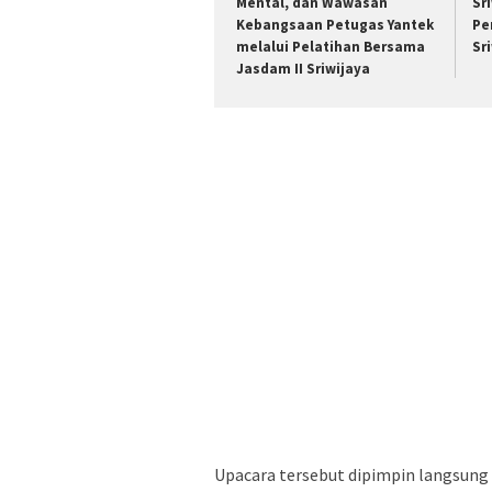
Mental, dan Wawasan
Sr
Kebangsaan Petugas Yantek
Pe
melalui Pelatihan Bersama
Sr
Jasdam II Sriwijaya
‎Upacara tersebut dipimpin langsun