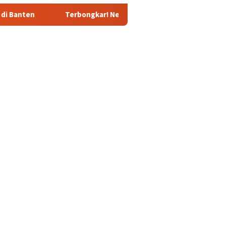
Terbongkar! Nenek Tewas di Deliserdang Ternyata Dibunuh Ok