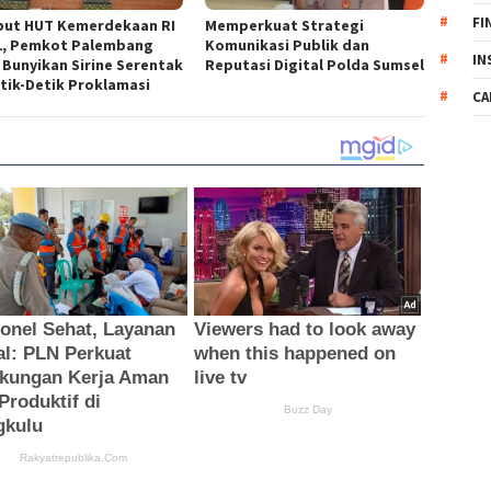
FI
ut HUT Kemerdekaan RI
Memperkuat Strategi
1, Pemkot Palembang
Komunikasi Publik dan
IN
 Bunyikan Sirine Serentak
Reputasi Digital Polda Sumsel
etik-Detik Proklamasi
CA