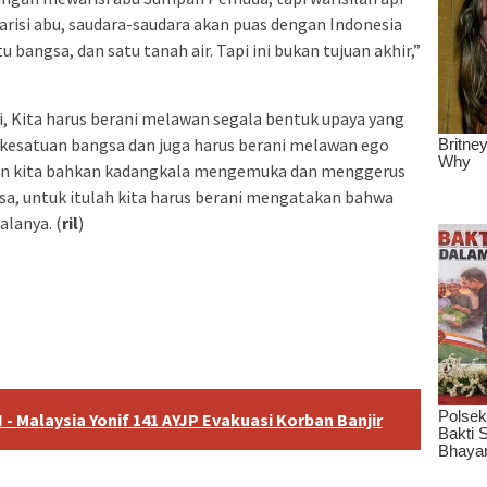
isi abu, saudara-saudara akan puas dengan Indonesia
 bangsa, dan satu tanah air. Tapi ini bukan tujuan akhir,”
 K‎ita harus berani melawan segala bentuk upaya yang
kesatuan bangsa dan juga harus berani melawan ego
an kita bahkan kadangkala mengemuka dan menggerus
sa, untuk itulah kita harus berani mengatakan bahwa
alanya. (
ril
)
- Malaysia Yonif 141 AYJP Evakuasi Korban Banjir