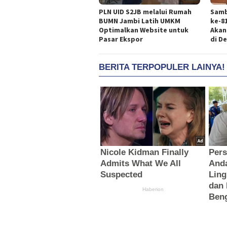
PLN UID S2JB melalui Rumah
Samb
BUMN Jambi Latih UMKM
ke-8
Optimalkan Website untuk
Akan
Pasar Ekspor
di D