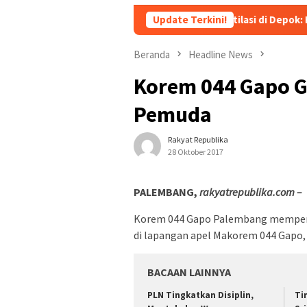
Heboh! Tragedi Mutilasi di Depok: Kenalan Lewat
Update Terkini!
Beranda
Headline News
Korem 044 Gapo G
Pemuda
Rakyat Republika
28 Oktober 2017
PALEMBANG,
rakyatrepublika.com –
Korem 044 Gapo Palembang memperi
di lapangan apel Makorem 044 Gapo, 
BACAAN LAINNYA
PLN Tingkatkan Disiplin,
Ti