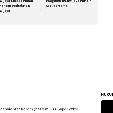
iwijaya Sukses Pukau
Pangdam II/Sriwijaya Pimpin
nonton Perhelatan
Apel Bersama
iwijaya
HUKUM
g Kepala Staf Korem (Kasrem) 044 Gapo Letkol