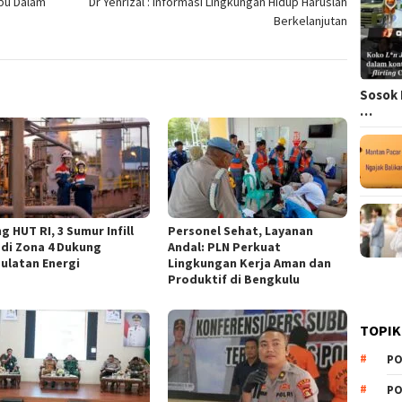
bu Dalam
Dr Yenrizal : ‎Informasi Lingkungan Hidup Haruslah
Berkelanjutan
Sosok 
…
g HUT RI, 3 Sumur Infill
Personel Sehat, Layanan
 di Zona 4 Dukung
Andal: PLN Perkuat
ulatan Energi
Lingkungan Kerja Aman dan
Produktif di Bengkulu
TOPIK
PO
PO