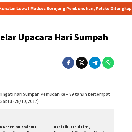
 Medsos Berujung Pembunuhan, Pelaku Ditangkap di Banten
elar Upacara Hari Sumpah
ngati hari Sumpah Pemudah ke – 89 tahun bertempat
Sabtu (28/10/2017).‎
m Kesenian Kodam II
Usai Libur Idul Fitri,