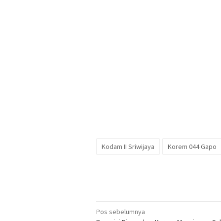
Kodam II Sriwijaya
Korem 044 Gapo
Navigasi
Pos sebelumnya