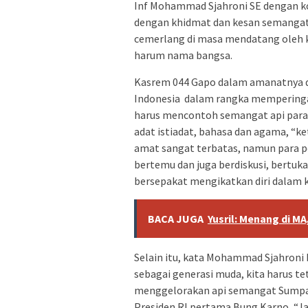
Inf Mohammad Sjahroni SE ‎dengan k
dengan khidmat dan kesan semangat
cemerlang di masa mendatang oleh 
harum nama bangsa.
Kasrem 044 Gapo dalam amanatnya d
Indonesia dalam rangka memperingat
harus mencontoh semangat api para 
adat istiadat, bahasa dan agama, “k
amat sangat terbatas, namun para p
bertemu dan juga berdiskusi, bertu
bersepakat mengikatkan diri dalam k
BACA JUGA
Yusril: Menang di M
Selain itu, kata ‎Mohammad Sjahroni 
sebagai generasi muda, kita harus te
menggelorakan api semangat Sumpah
Presiden RI pertama Bung Karno, “J