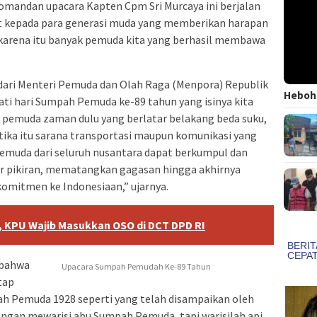
omandan upacara Kapten Cpm Sri Murcaya ini berjalan
 kepada para generasi muda yang memberikan harapan
karena itu banyak pemuda kita yang berhasil membawa
ari Menteri Pemuda dan Olah Raga (Menpora) Republik
Heboh!
i hari Sumpah Pemuda ke-89 tahun yang isinya k‎ita
pemuda zaman dulu yang berlatar belakang beda suku,
etika itu sarana transportasi maupun komunikasi yang
emuda dari seluruh nusantara dapat berkumpul dan
kar pikiran, mematangkan gagasan hingga akhirnya
omitmen ke Indonesiaan,” ujarnya.‎
A, KPU Wajib Masukkan OSO di DCT DPD RI
‎bahwa
Upacara Sumpah Pemudah Ke-89 Tahun
tap
 Pemuda 1928 seperti yang telah disampaikan oleh
angan mewarisi abu Sumpah Pemuda, tapi warisilah api