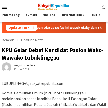
Menu
Mobile
Palembang
Sumsel
Nasional
Internasional
Politik
P
p-kecapan Diatas Sofa? ini Sosok Rizky dan Eka yang Viral
Update Terkini!
Beranda
Headline News
KPU Gelar Debat Kandidat Paslon Wako-
Wawako Lubuklinggau
Rakyat Republika
23 Juni 2018
LUBUKLINGGAU, rakyatrepublika.com-
Komisi Pemilihan Umum (KPU) Kota Lubuklinggau
melaksanakan debat kandidat Babak ke II Pasangan Calon
(Paslon) pemilihan Kepala Daerah (Pilkada) Walikota dan Wakil