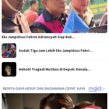
Eks Jampidsus Febrie Adriansyah Siap Buk…
Sudah Tiga Jam Lebih Eks Jampidsus Febri…
Heboh! Tragedi Mutilasi di Depok: Kenala…