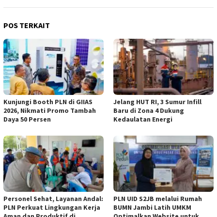
POS TERKAIT
Kunjungi Booth PLN di GIIAS
Jelang HUT RI, 3 Sumur Infill
2026, Nikmati Promo Tambah
Baru di Zona 4 Dukung
Daya 50 Persen
Kedaulatan Energi
Personel Sehat, Layanan Andal:
PLN UID S2JB melalui Rumah
PLN Perkuat Lingkungan Kerja
BUMN Jambi Latih UMKM
Aman dan Produktif di
Optimalkan Website untuk