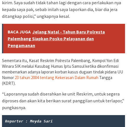
kirim. Saya sudah tidak tahan lagi dengan cara perlakukan nya
kepada saya pak, sebab inilah saya laporkan dia, biar dia jera
ditangkap polisi,” ungkapnya kesal.
BACA JUGA
Jelang Natal - Tahun Baru Polresta
Palembang Siapkan Posko Pelayanan dan
Pengamanan
Sementara itu, Kasat Reskrim Polresta Palembang, Kompol Yon Edi
Winara SIK melalui Kasubag Humas Iptu Samsul ketika dikonfirmasi
membenarkan adanya laporan korban kasus dugaan tindak pidana UU
Nomor
23 tahun 2004 tentang Kekerasan Dalam Rumah
Tangga
(KDRT).
“Laporannya sudah diserahkan ke unit Reskrim, untuk segera
diproses dan akan kita berikan surat panggilan untuk terlapor,”
pungkasnya.
Reporter : Meyda Sari