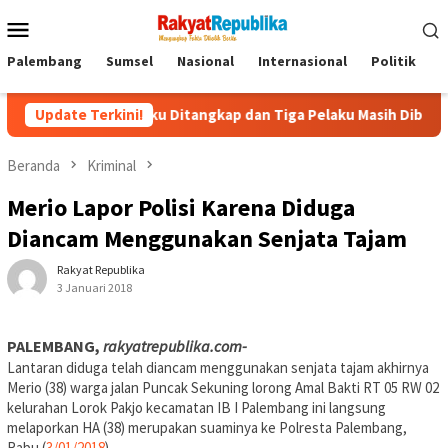
Menu
Mobile
Palembang
Sumsel
Nasional
Internasional
Politik
P
 Pelaku Ditangkap dan Tiga Pelaku Masih Diburu
Update Terkini!
Kapolda
Beranda
Kriminal
Merio Lapor Polisi Karena Diduga
Diancam Menggunakan Senjata Tajam
Rakyat Republika
3 Januari 2018
PALEMBANG,
rakyatrepublika.com-
Lantaran diduga telah diancam menggunakan senjata tajam akhirnya
Merio (38) warga jalan Puncak Sekuning lorong Amal Bakti RT 05 RW 02
kelurahan Lorok Pakjo kecamatan IB I Palembang ini langsung
melaporkan HA (38) merupakan suaminya ke Polresta Palembang,
Rabu (
3/01/2018
).