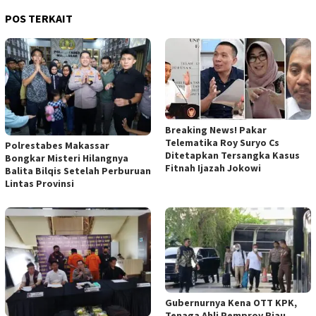
POS TERKAIT
Breaking News! Pakar
Telematika Roy Suryo Cs
Polrestabes Makassar
Ditetapkan Tersangka Kasus
Bongkar Misteri Hilangnya
Fitnah Ijazah Jokowi
Balita Bilqis Setelah Perburuan
Lintas Provinsi
Gubernurnya Kena OTT KPK,
Tenaga Ahli Pemprov Riau