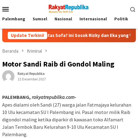
Menu
Mobile
Palembang
Sumsel
Nasional
Internasional
Politik
P
an Diatas Sofa? ini Sosok Rizky dan Eka yang Viral
Update Terkini!
Eks J
Beranda
Kriminal
Motor Sandi Raib di Gondol Maling
Rakyat Republika
12 Desember 2017
PALEMBANG,
rakyatrepublika.com-
Apes dialami oleh Sandi (27) warga jalan Fatmajaya kelurahan
10 Ulu kecamatan SU I Palembang ini. Pasal motor milik Raib
digondol maling ketika diparkir di kawasan toko Alfamart
Jalan Tembok Baru Kelurahan 9-10 Ulu Kecamatan SU I
Palembang.