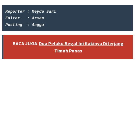
Reporter : Meyda Sari
Editor   : Arman
Posting  : Angga
BACA JUGA
Dua Pelaku Begal Ini Kakinya Diterjang
Timah Panas