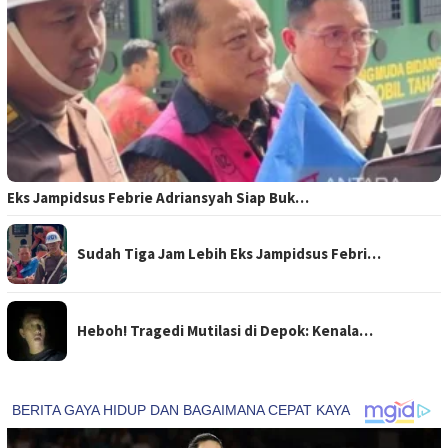
Eks Jampidsus Febrie Adriansyah Siap Buk…
Sudah Tiga Jam Lebih Eks Jampidsus Febri…
Heboh! Tragedi Mutilasi di Depok: Kenala…