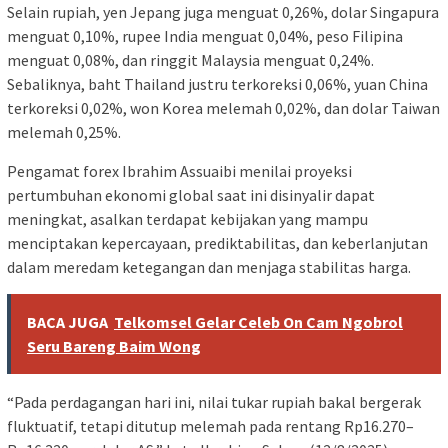
Selain rupiah, yen Jepang juga menguat 0,26%, dolar Singapura
menguat 0,10%, rupee India menguat 0,04%, peso Filipina
menguat 0,08%, dan ringgit Malaysia menguat 0,24%.
Sebaliknya, baht Thailand justru terkoreksi 0,06%, yuan China
terkoreksi 0,02%, won Korea melemah 0,02%, dan dolar Taiwan
melemah 0,25%.
Pengamat forex Ibrahim Assuaibi menilai proyeksi
pertumbuhan ekonomi global saat ini disinyalir dapat
meningkat, asalkan terdapat kebijakan yang mampu
menciptakan kepercayaan, prediktabilitas, dan keberlanjutan
dalam meredam ketegangan dan menjaga stabilitas harga.
BACA JUGA
Telkomsel Gelar Celeb On Cam Ngobrol
Seru Bareng Baim Wong
“Pada perdagangan hari ini, nilai tukar rupiah bakal bergerak
fluktuatif, tetapi ditutup melemah pada rentang Rp16.270–