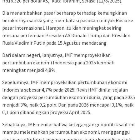
Rp16.320 per dolar AS,” kata Ibrahim, Selasa (12/8/2025).
Dia menambahkan pasar berharap terhadap kemungkinan
berakhirnya sanksi yang membatasi pasokan minyak Rusia ke
pasar internasional. Harapan itu kian meningkat seiring
rencana pertemuan Presiden AS Donald Trump dan Presiden
Rusia Vladimir Putin pada 15 Agustus mendatang.
Dari dalam negeri, lanjutnya, IMF memproyeksikan
pertumbuhan ekonomi Indonesia pada 2025 kembali
meningkat menjadi 4,8%.
Sebelumnya, IMF memproyeksikan pertumbuhan ekonomi
Indonesia sebesar 4,7% pada 2025. Revisi IMF dinilai sejalan
dengan proyeksi pertumbuhan ekonomi dunia, yang pada 2025
menjadi 3%, naik 0,2 poin. Dan pada 2026 mencapai 3,1%, naik
0,1 poin dibandingkan proyeksi April 2025.
Sebaliknya, IMF menilai bahwa ketegangan geopolitik saat ini
mampu melemahkan pertumbuhan ekonomi, mengganggu
rantai pasok global, hingga membuat harga komoditas naik.