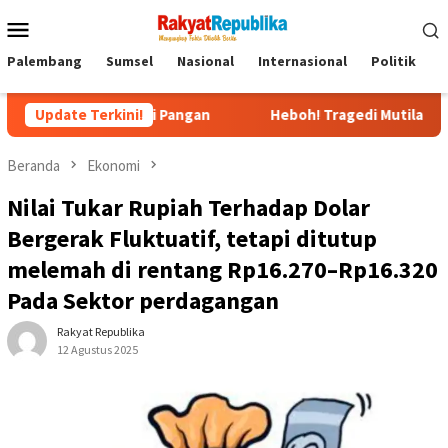
Menu
Mobile
Palembang
Sumsel
Nasional
Internasional
Politik
P
ndiri Pangan
Update Terkini!
Heboh! Tragedi Mutilasi di Depok: Kenala
Beranda
Ekonomi
Nilai Tukar Rupiah Terhadap Dolar
Bergerak Fluktuatif, tetapi ditutup
melemah di rentang Rp16.270–Rp16.320
Pada Sektor perdagangan
Rakyat Republika
12 Agustus 2025