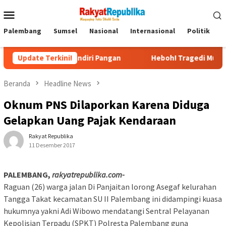
Menu
Mobile
Palembang
Sumsel
Nasional
Internasional
Politik
P
sel Mandiri Pangan
Update Terkini!
Heboh! Tragedi Mutilasi di Depok: 
Beranda
Headline News
Oknum PNS Dilaporkan Karena Diduga
Gelapkan Uang Pajak Kendaraan
Rakyat Republika
11 Desember 2017
PALEMBANG,
rakyatrepublika.com-
Raguan (26) warga jalan Di Panjaitan lorong Asegaf kelurahan
Tangga Takat kecamatan SU II Palembang ini didampingi kuasa
hukumnya yakni Adi Wibowo mendatangi Sentral Pelayanan
Kepolisian Terpadu (SPKT) Polresta Palembang guna