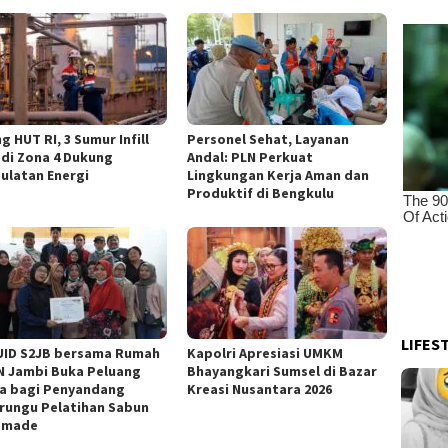
g HUT RI, 3 Sumur Infill
Personel Sehat, Layanan
 di Zona 4 Dukung
Andal: PLN Perkuat
ulatan Energi
Lingkungan Kerja Aman dan
Produktif di Bengkulu
LIFES
UID S2JB bersama Rumah
Kapolri Apresiasi UMKM
 Jambi Buka Peluang
Bhayangkari Sumsel di Bazar
a bagi Penyandang
Kreasi Nusantara 2026
rungu Pelatihan Sabun
dmade