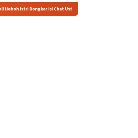
gkar Isi Chat Ustadz dan Santriwati yang Bikin Ngeri dan Jijik