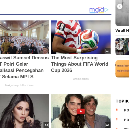
Viral!
TOPIK
PO
PO