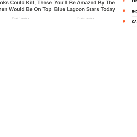
FI
IN
CA