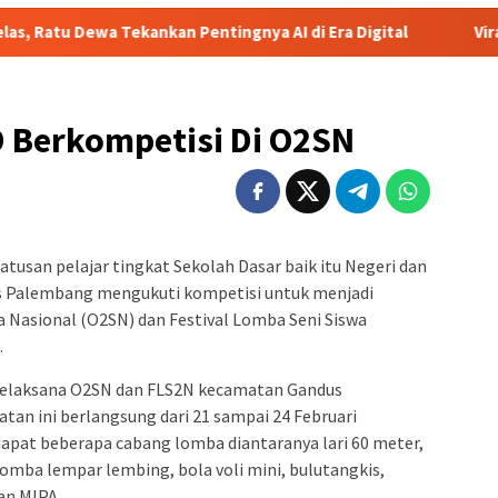
nkan Pentingnya AI di Era Digital
Viral! Heboh Istri Bon
D Berkompetisi Di O2SN
atusan pelajar tingkat Sekolah Dasar baik itu Negeri dan
s Palembang mengukuti kompetisi untuk menjadi
 Nasional (O2SN) dan Festival Lomba Seni Siswa
.
 Pelaksana O2SN dan FLS2N kecamatan Gandus
an ini berlangsung dari 21 sampai 24 Februari
pat beberapa cabang lomba diantaranya lari 60 meter,
 lomba lempar lembing, bola voli mini, bulutangkis,
dan MIPA.