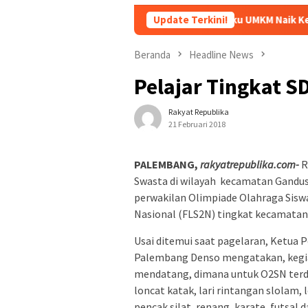
Dorong Pelaku UMKM Naik Kelas, Ratu Dewa Teka
Update Terkini!
Beranda
Headline News
Pelajar Tingkat S
Rakyat Republika
21 Februari 2018
PALEMBANG,
rakyatrepublika.com-
R
Swasta di wilayah kecamatan Gandu
perwakilan Olimpiade Olahraga Siswa
Nasional (FLS2N) tingkat kecamatan
Usai ditemui saat pagelaran, Ketua
Palembang Denso mengatakan, kegiat
mendatang, dimana untuk O2SN terda
loncat katak, lari rintangan slolam,
pencak silat, renang, karate, futsal 