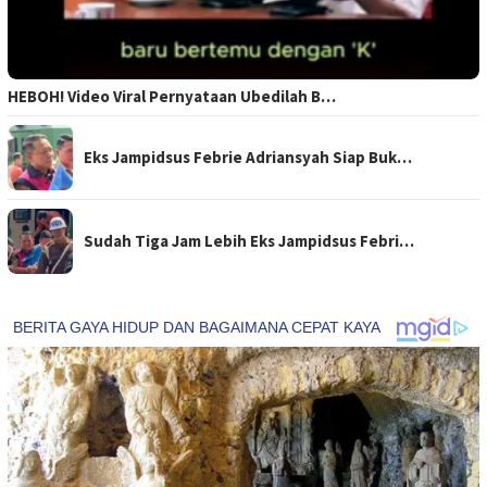
HEBOH! Video Viral Pernyataan Ubedilah B…
Eks Jampidsus Febrie Adriansyah Siap Buk…
Sudah Tiga Jam Lebih Eks Jampidsus Febri…