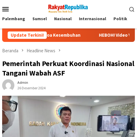
Menu
Mobile
Palembang
Sumsel
Nasional
Internasional
Politik
P
anjir Doa Kesembuhan
Update Terkini!
HEBOH! Video Viral Pernyataan Ubedil
Beranda
Headline News
Pemerintah Perkuat Koordinasi Nasional
Tangani Wabah ASF
Admin
26 Desember 2024