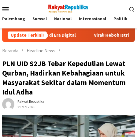
Menu
Mobile
Palembang
Sumsel
Nasional
Internasional
Politik
P
a AI di Era Digital
Update Terkini!
Viral! Heboh Istri Bongkar Isi Chat Us
Beranda
Headline News
PLN UID S2JB Tebar Kepedulian Lewat
Qurban, Hadirkan Kebahagiaan untuk
Masyarakat Sekitar dalam Momentum
Idul Adha
Rakyat Republika
29 Mei 2026