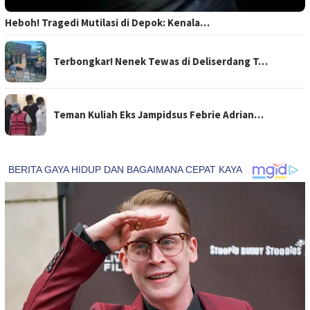
Heboh! Tragedi Mutilasi di Depok: Kenala…
Terbongkar! Nenek Tewas di Deliserdang T…
Teman Kuliah Eks Jampidsus Febrie Adrian…