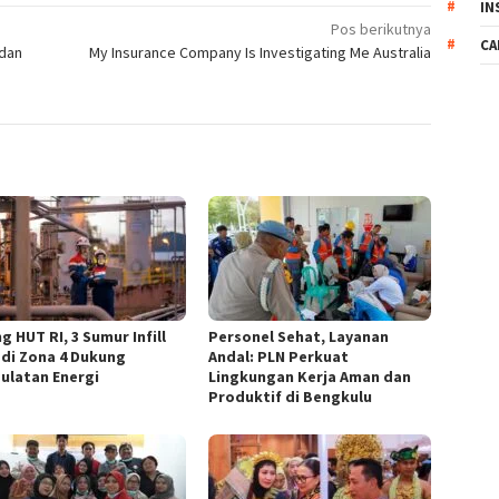
IN
Pos berikutnya
CA
 dan
My Insurance Company Is Investigating Me Australia
g HUT RI, 3 Sumur Infill
Personel Sehat, Layanan
 di Zona 4 Dukung
Andal: PLN Perkuat
ulatan Energi
Lingkungan Kerja Aman dan
Produktif di Bengkulu