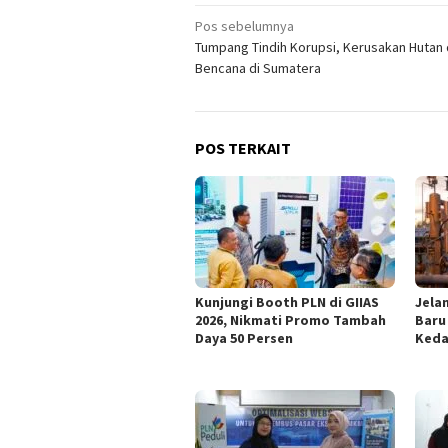
Navigasi
Pos sebelumnya
Tumpang Tindih Korupsi, Kerusakan Hutan
pos
Bencana di Sumatera
POS TERKAIT
Kunjungi Booth PLN di GIIAS
Jelan
2026, Nikmati Promo Tambah
Baru
Daya 50 Persen
Keda