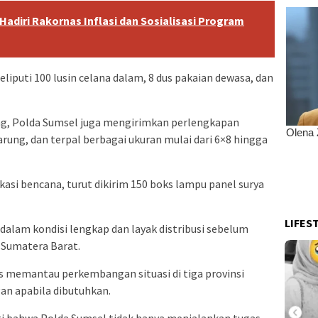
Hadiri Rakornas Inflasi dan Sosialisasi Program
iputi 100 lusin celana dalam, 8 dus pakaian dewasa, dan
ng, Polda Sumsel juga mengirimkan perlengkapan
sarung, dan terpal berbagai ukuran mulai dari 6×8 hingga
okasi bencana, turut dikirim 150 boks lampu panel surya
LIFES
i dalam kondisi lengkap dan layak distribusi sebelum
n Sumatera Barat.
 memantau perkembangan situasi di tiga provinsi
n apabila dibutuhkan.