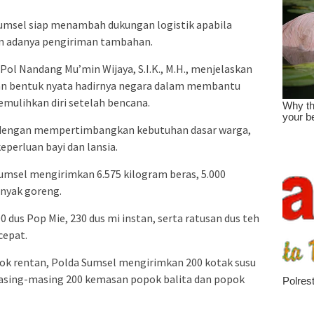
msel siap menambah dukungan logistik apabila
n adanya pengiriman tambahan.
l Nandang Mu’min Wijaya, S.I.K., M.H., menjelaskan
kan bentuk nyata hadirnya negara dalam membantu
mulihkan diri setelah bencana.
n dengan mempertimbangkan kebutuhan dasar warga,
eperluan bayi dan lansia.
Sumsel mengirimkan 6.575 kilogram beras, 5.000
inyak goreng.
0 dus Pop Mie, 230 dus mi instan, serta ratusan dus teh
cepat.
 rentan, Polda Sumsel mengirimkan 200 kotak susu
a masing-masing 200 kemasan popok balita dan popok