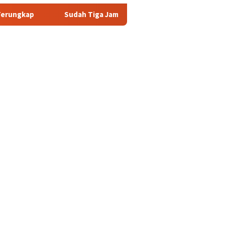
dah Tiga Jam Lebih Eks Jampidsus Febrie Adriansyah Masih Digar