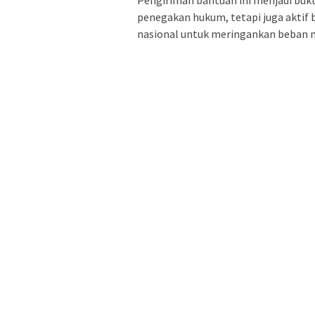
Pengiriman bantuan ini menjadi buk
penegakan hukum, tetapi juga aktif 
nasional untuk meringankan beban m