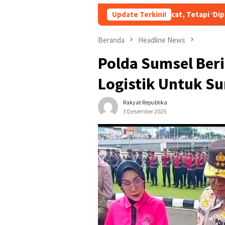
Bukan Dipecat, Tetapi ‘Dipromosikan’? Skenario
Update Terkini!
Beranda
Headline News
Polda Sumsel Ber
Logistik Untuk S
Rakyat Republika
3 Desember 2025