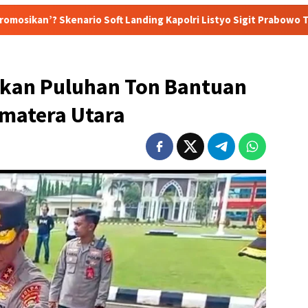
 Soft Landing Kapolri Listyo Sigit Prabowo Terungkap
Su
ikan Puluhan Ton Bantuan
umatera Utara