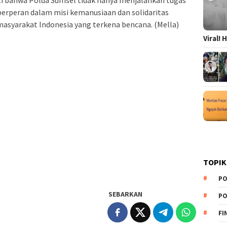
ti bahwa Polda Sumsel tidak hanya menjalankan tugas
berperan dalam misi kemanusiaan dan solidaritas
asyarakat Indonesia yang terkena bencana. (Mella)
Viral!
TOPIK
PO
SEBARKAN
PO
FI