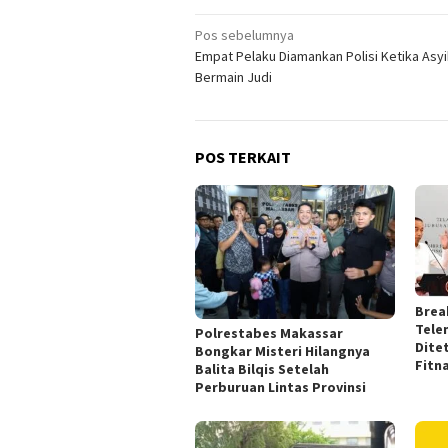
Navigasi
Pos sebelumnya
Empat Pelaku Diamankan Polisi Ketika Asyi
pos
Bermain Judi
POS TERKAIT
Brea
Tele
Polrestabes Makassar
Dite
Bongkar Misteri Hilangnya
Fitn
Balita Bilqis Setelah
Perburuan Lintas Provinsi