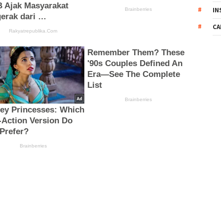
IN
CA