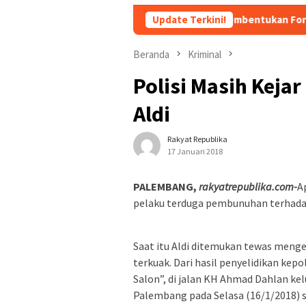
 dan Jijik
Persiapan Pembentukan Forum Kemitraan Gera
Update Terkini!
Beranda
Kriminal
Polisi Masih Keja
Aldi
Rakyat Republika
17 Januari 2018
PALEMBANG,
rakyatrepublika.com-
A
pelaku terduga pembunuhan terhadap s
Saat itu Aldi ditemukan tewas meng
terkuak. Dari hasil penyelidikan kep
Salon”, di jalan KH Ahmad Dahlan k
Palembang pada Selasa (16/1/2018) s