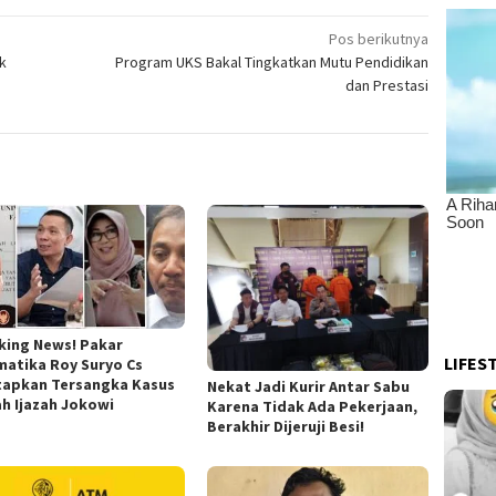
Pos berikutnya
k
Program UKS Bakal Tingkatkan Mutu Pendidikan
dan Prestasi
king News! Pakar
LIFES
matika Roy Suryo Cs
tapkan Tersangka Kasus
Nekat Jadi Kurir Antar Sabu
ah Ijazah Jokowi
Karena Tidak Ada Pekerjaan,
Berakhir Dijeruji Besi!