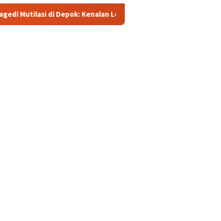
 Depok: Kenalan Lewat Medsos Berujung Pembunuhan, Pelaku Dita