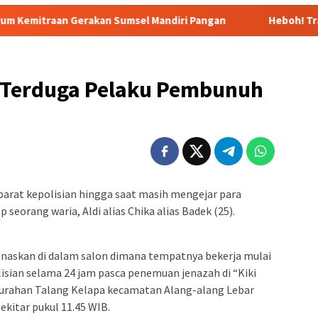
kan Sumsel Mandiri Pangan
Heboh! Tragedi Mutilasi di
r Terduga Pelaku Pembunuh
parat kepolisian hingga saat masih mengejar para
eorang waria, Aldi alias Chika alias Badek (25).
enaskan di dalam salon dimana tempatnya bekerja mulai
olisian selama 24 jam pasca penemuan jenazah di “Kiki
elurahan Talang Kelapa kecamatan Alang-alang Lebar
ekitar pukul 11.45 WIB.