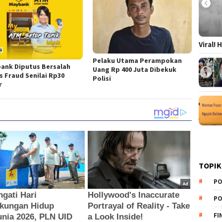
Viral!
Pelaku Utama Perampokan
ank Diputus Bersalah
Uang Rp 400 Juta Dibekuk
s Fraud Senilai Rp30
Polisi
r
TOPIK
PO
PO
FI