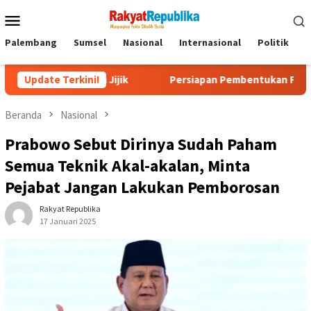
Menu
Mobile
Palembang
Sumsel
Nasional
Internasional
Politik
P
i dan Jijik
Update Terkini!
Persiapan Pembentukan Forum Kemitraan Ger
Beranda
Nasional
Prabowo Sebut Dirinya Sudah Paham
Semua Teknik Akal-akalan, Minta
Pejabat Jangan Lakukan Pemborosan
Rakyat Republika
17 Januari 2025