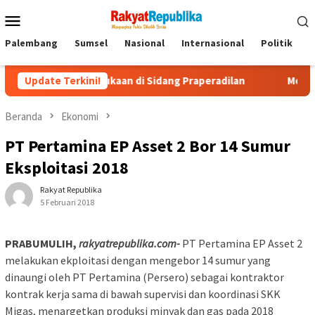
Menu
Mobile
Palembang
Sumsel
Nasional
Internasional
Politik
P
 Buka-bukaan di Sidang Praperadilan
Update Terkini!
Menyelami Rasa Pind
Beranda
Ekonomi
PT Pertamina EP Asset 2 Bor 14 Sumur
Eksploitasi 2018
Rakyat Republika
5 Februari 2018
PRABUMULIH,
rakyatrepublika.com-
PT Pertamina EP Asset 2
melakukan ekploitasi dengan mengebor 14 sumur yang
dinaungi oleh PT Pertamina (Persero) sebagai kontraktor
kontrak kerja sama di bawah supervisi dan koordinasi SKK
Migas, menargetkan produksi minyak dan gas pada 2018