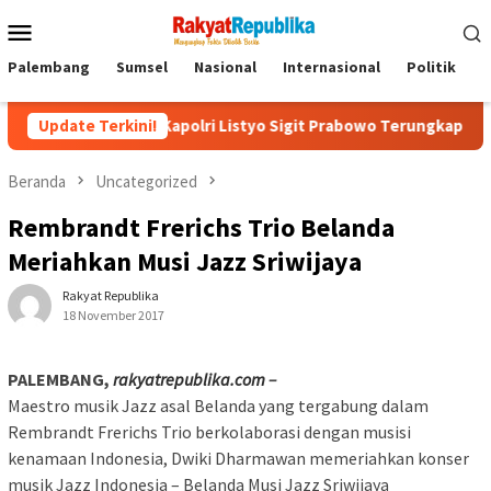
Menu
Mobile
Palembang
Sumsel
Nasional
Internasional
Politik
P
nding Kapolri Listyo Sigit Prabowo Terungkap
Update Terkini!
Sudah Tiga 
Beranda
Uncategorized
Rembrandt Frerichs Trio Belanda
Meriahkan Musi Jazz Sriwijaya
Rakyat Republika
18 November 2017
PALEMBANG,
rakyatrepublika.com
–
Maestro musik Jazz asal Belanda yang tergabung dalam
Rembrandt Frerichs Trio berkolaborasi dengan musisi
kenamaan Indonesia, Dwiki Dharmawan memeriahkan konser
musik Jazz Indonesia – Belanda Musi Jazz Sriwijaya