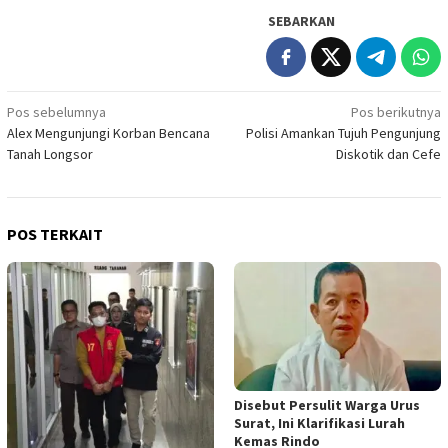
SEBARKAN
Navigasi
Pos sebelumnya
Pos berikutnya
Alex Mengunjungi Korban Bencana
Polisi Amankan Tujuh Pengunjung
pos
Tanah Longsor
Diskotik dan Cefe
POS TERKAIT
Disebut Persulit Warga Urus
Surat, Ini Klarifikasi Lurah
Kemas Rindo