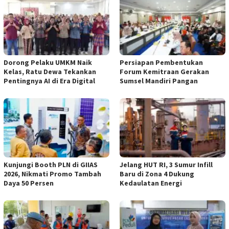
Dorong Pelaku UMKM Naik
Persiapan Pembentukan
Kelas, Ratu Dewa Tekankan
Forum Kemitraan Gerakan
Pentingnya AI di Era Digital
Sumsel Mandiri Pangan
Kunjungi Booth PLN di GIIAS
Jelang HUT RI, 3 Sumur Infill
2026, Nikmati Promo Tambah
Baru di Zona 4 Dukung
Daya 50 Persen
Kedaulatan Energi