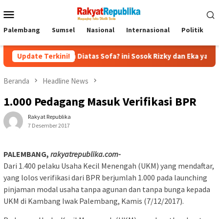
Menu
Mobile
Palembang
Sumsel
Nasional
Internasional
Politik
P
ecapan Diatas Sofa? ini Sosok Rizky dan Eka yang Viral
Update Terkini!
E
Beranda
Headline News
1.000 Pedagang Masuk Verifikasi BPR
Rakyat Republika
7 Desember 2017
PALEMBANG,
rakyatrepublika.com-
Dari 1.400 pelaku Usaha Kecil Menengah (UKM) yang mendaftar,
yang lolos verifikasi dari BPR berjumlah 1.000 pada launching
pinjaman modal usaha tanpa agunan dan tanpa bunga kepada
UKM di Kambang Iwak Palembang, Kamis (7/12/2017).