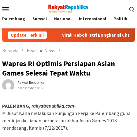
Menu
Mobile
Palembang
Sumsel
Nasional
Internasional
Politik
P
gital
Update Terkini!
Viral! Heboh Istri Bongkar Isi Chat Ustadz dan Santr
Beranda
Headline News
Wapres RI Optimis Persiapan Asian
Games Selesai Tepat Waktu
Rakyat Republika
7 Desember 2017
PALEMBANG,
rakyatrepublika.com-
‎M Jusuf Kalla melakukan kunjungan kerja ke Palembang guna
meninjau kesiapan perhelatan akbar Asian Games 2018
mendatang, Kamis (7/12/2017).