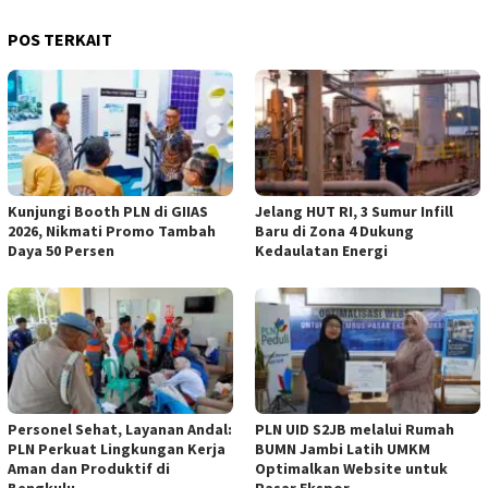
POS TERKAIT
Kunjungi Booth PLN di GIIAS
Jelang HUT RI, 3 Sumur Infill
2026, Nikmati Promo Tambah
Baru di Zona 4 Dukung
Daya 50 Persen
Kedaulatan Energi
Personel Sehat, Layanan Andal:
PLN UID S2JB melalui Rumah
PLN Perkuat Lingkungan Kerja
BUMN Jambi Latih UMKM
Aman dan Produktif di
Optimalkan Website untuk
Bengkulu
Pasar Ekspor