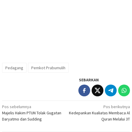
Pedagang
Pemkot Prabumulih
SEBARKAN
Navigasi
Pos sebelumnya
Pos berikutnya
Majelis Hakim PTUN Tolak Gugatan
Kedepankan Kualiatas Membaca Al
pos
Daryatmo dan Sudding
Quran Melalui 3T