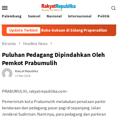
Menu
Mobile
Palembang
Sumsel
Nasional
Internasional
Politik
P
ah Siap Buka-bukaan di Sidang Praperadilan
Update Terkini!
Menyelami Ra
Beranda
Headline News
Puluhan Pedagang Dipindahkan Oleh
Pemkot Prabumulih
Rakyat Republika
17 Mei 2018
PRABUMULIH, rakyatrepublika.com-
Pemerintah kota Prabumulih melakukan penataan parkir
kendaraan dan pedagang pasar pagi di sepanjang Jalan
Jenderal Sudirman. Nantinya, para pedagang dan parkiran