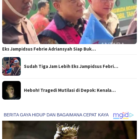
Eks Jampidsus Febrie Adriansyah Siap Buk…
Sudah Tiga Jam Lebih Eks Jampidsus Febri…
Heboh! Tragedi Mutilasi di Depok: Kenala…