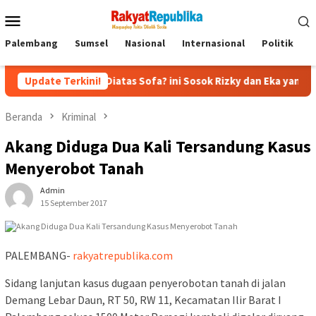
Menu
Mobile
Palembang
Sumsel
Nasional
Internasional
Politik
P
ecapan Diatas Sofa? ini Sosok Rizky dan Eka yang Viral
Update Terkini!
E
Beranda
Kriminal
Akang Diduga Dua Kali Tersandung Kasus
Menyerobot Tanah
Admin
15 September 2017
PALEMBANG-
rakyatrepublika.com
Sidang lanjutan ‎kasus dugaan penyerobotan tanah di jalan
Demang Lebar Daun, RT 50, RW 11, Kecamatan Ilir Barat I