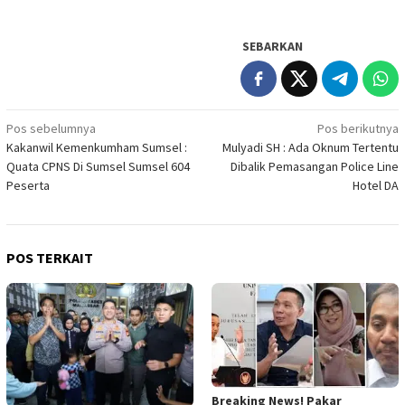
SEBARKAN
Navigasi
Pos sebelumnya
Pos berikutnya
Kakanwil Kemenkumham Sumsel :
Mulyadi SH : Ada Oknum Tertentu
pos
Quata CPNS Di Sumsel Sumsel 604
Dibalik Pemasangan Police Line
Peserta
Hotel DA
POS TERKAIT
Breaking News! Pakar