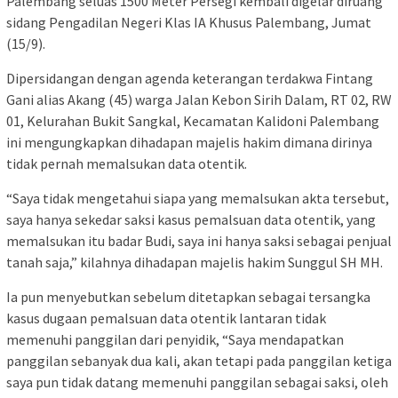
Palembang seluas 1500 Meter Persegi kembali digelar diruang
sidang Pengadilan Negeri Klas IA Khusus Palembang, Jumat
(15/9).
Dipersidangan dengan agenda keterangan terdakwa ‎Fintang
Gani alias Akang (45) warga Jalan Kebon Sirih Dalam, RT 02, RW
01, Kelurahan Bukit Sangkal, Kecamatan Kalidoni Palembang
ini mengungkapkan dihadapan majelis hakim dimana dirinya
tidak pernah memalsukan data otentik.
“Saya tidak mengetahui siapa yang memalsukan ‎akta tersebut,
saya hanya sekedar saksi kasus pemalsuan data otentik, yang
memalsukan itu badar Budi, saya ini hanya saksi sebagai penjual
tanah saja,” kilahnya dihadapan majelis hakim Sunggul SH MH.
Ia pun menyebutkan sebelum ditetapkan sebagai tersangka
kasus dugaan pemalsuan data otentik lantaran tidak
memenuhi panggilan dari penyidik, “Saya mendapatkan
panggilan sebanyak dua kali, akan tetapi pada panggilan ketiga
saya pun tidak datang‎ memenuhi panggilan sebagai saksi, oleh