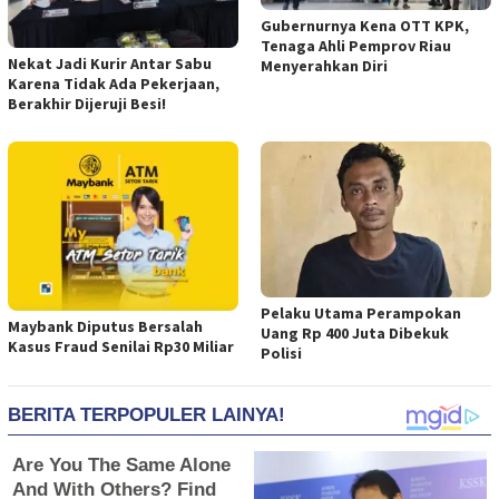
Gubernurnya Kena OTT KPK,
Tenaga Ahli Pemprov Riau
Nekat Jadi Kurir Antar Sabu
Menyerahkan Diri
Karena Tidak Ada Pekerjaan,
Berakhir Dijeruji Besi!
Pelaku Utama Perampokan
Maybank Diputus Bersalah
Uang Rp 400 Juta Dibekuk
Kasus Fraud Senilai Rp30 Miliar
Polisi