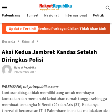
Menu
Mobile
Palembang
Sumsel
Nasional
Internasional
Politik
P
liun, Menkeu Purbaya: Cicilan Tidak Akan Molor
Update Terkini!
Dorong 
Beranda
Kriminal
Aksi Kedua Jambret Kandas Setelah
Diringkus Polisi
Rakyat Republika
2 Desember 2017
PALEMBANG, rakyatrepublika.com-
Lantaran diduga tidak memiliki uang untuk membayar
kontrakan dan memenuhi kebutuhan rumah tangga sehingga
membuat tersangka ‎M Rendi (29) dan Aris (31). Keduanya
tinggal di kecamatan IT II Palembang ini nekat melakukan aksi