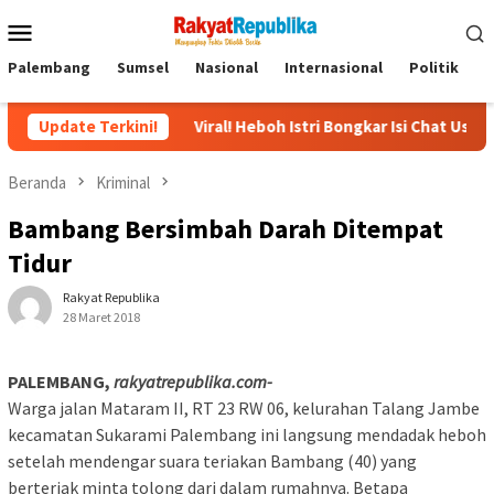
Menu
Mobile
Palembang
Sumsel
Nasional
Internasional
Politik
P
ital
Update Terkini!
Viral! Heboh Istri Bongkar Isi Chat Ustadz dan Santriw
Beranda
Kriminal
Bambang Bersimbah Darah Ditempat
Tidur
Rakyat Republika
28 Maret 2018
PALEMBANG,
rakyatrepublika.com-
Warga jalan Mataram II, RT 23 RW 06, kelurahan Talang Jambe
kecamatan Sukarami Palembang ini langsung mendadak heboh
setelah mendengar suara teriakan Bambang (40) yang
berteriak minta tolong dari dalam rumahnya.
Betapa