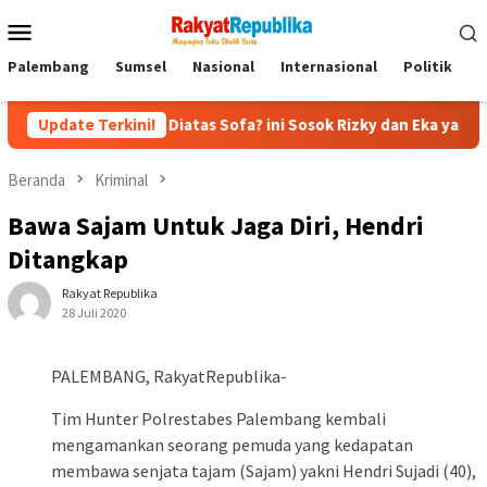
Menu
Mobile
Palembang
Sumsel
Nasional
Internasional
Politik
P
ecapan Diatas Sofa? ini Sosok Rizky dan Eka yang Viral
Update Terkini!
E
Beranda
Kriminal
Bawa Sajam Untuk Jaga Diri, Hendri
Ditangkap
Rakyat Republika
28 Juli 2020
PALEMBANG, RakyatRepublika-
Tim Hunter Polrestabes Palembang kembali
mengamankan seorang pemuda yang kedapatan
membawa senjata tajam (Sajam) yakni Hendri Sujadi (40),