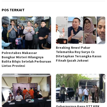
POS TERKAIT
Breaking News! Pakar
Telematika Roy Suryo Cs
Polrestabes Makassar
Ditetapkan Tersangka Kasus
Bongkar Misteri Hilangnya
Fitnah Ijazah Jokowi
Balita Bilqis Setelah Perburuan
Lintas Provinsi
Gubernurnya Kena OTT KPK,