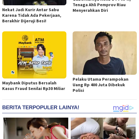
Tenaga Ahli Pemprov Riau
Nekat Jadi Kurir Antar Sabu
Menyerahkan Diri
Karena Tidak Ada Pekerjaan,
Berakhir Dijeruji Besi!
Pelaku Utama Perampokan
Maybank Diputus Bersalah
Uang Rp 400 Juta Dibekuk
Kasus Fraud Senilai Rp30 Miliar
Polisi