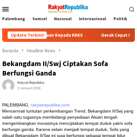
Menu
Mobile
Palembang
Sumsel
Nasional
Internasional
Politik
P
enghargaan Kepada KKKS
Update Terkini!
Gerak Cepat Polsek Muara Kuang
Beranda
Headline News
Bekangdam II/Swj Ciptakan Sofa
Berfungsi Ganda
Rakyat Republika
3 Januari 2018
PALEMBANG,
rakyatrepublika.com
Mencermati tuntutan perkembangan Trend, Bekangdam II/Swj yang
salah satu tugasnya membidangi penyediaan Alsatri tengah
mengembangkan inovasinya menciptakan tempat duduk yakni sofa
berfungsi ganda. Karena selain menjadi tempat duduk, Sofa yang
dibuat Bekangdam II/Swj ini juga berfungsi sebagai tempat tidur.