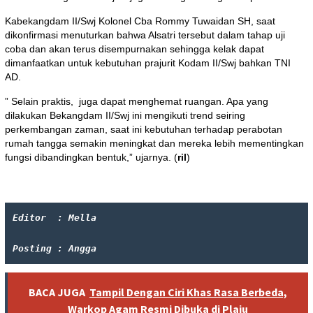
Kabekangdam II/Swj Kolonel Cba Rommy Tuwaidan SH, saat
dikonfirmasi menuturkan bahwa Alsatri tersebut dalam tahap uji
coba dan akan terus disempurnakan sehingga kelak dapat
dimanfaatkan untuk kebutuhan prajurit Kodam II/Swj bahkan TNI
AD.
” Selain praktis, juga dapat menghemat ruangan. Apa yang
dilakukan Bekangdam II/Swj ini mengikuti trend seiring
perkembangan zaman, saat ini kebutuhan terhadap perabotan
rumah tangga semakin meningkat dan mereka lebih mementingkan
fungsi dibandingkan bentuk,” ujarnya. (
ril
)
Editor  : Mella
Posting : Angga 
BACA JUGA
Tampil Dengan Ciri Khas Rasa Berbeda,
Warkop Agam Resmi Dibuka di Plaju