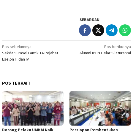
SEBARKAN
Navigasi
Pos sebelumnya
Pos berikutnya
Sekda Sumsel Lantik 14 Pejabat
Alumni IPDN Gelar Silaturahmi
pos
Eselon III dan IV
POS TERKAIT
Dorong Pelaku UMKM Naik
Persiapan Pembentukan