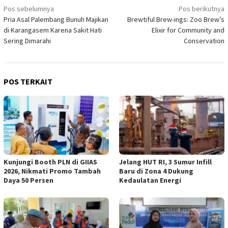
Navigasi
Pos sebelumnya
Pos berikutnya
Pria Asal Palembang Bunuh Majikan
Brewtiful Brew-ings: Zoo Brew’s
pos
di Karangasem Karena Sakit Hati
Elixir for Community and
Sering Dimarahi
Conservation
POS TERKAIT
Kunjungi Booth PLN di GIIAS
Jelang HUT RI, 3 Sumur Infill
2026, Nikmati Promo Tambah
Baru di Zona 4 Dukung
Daya 50 Persen
Kedaulatan Energi