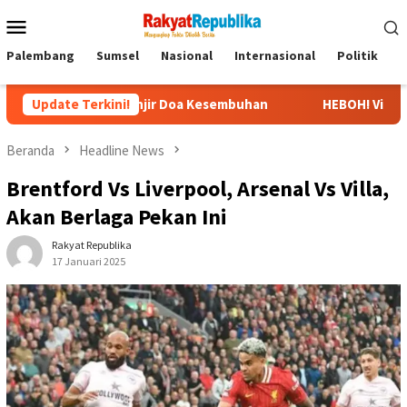
Menu
Mobile
Palembang
Sumsel
Nasional
Internasional
Politik
P
RS, Banjir Doa Kesembuhan
Update Terkini!
HEBOH! Video Viral Pernyataan 
Beranda
Headline News
Brentford Vs Liverpool, Arsenal Vs Villa,
Akan Berlaga Pekan Ini
Rakyat Republika
17 Januari 2025