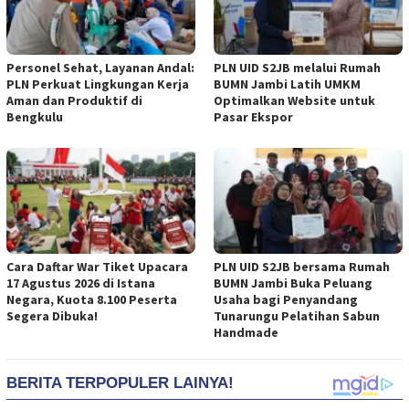
Personel Sehat, Layanan Andal:
PLN UID S2JB melalui Rumah
PLN Perkuat Lingkungan Kerja
BUMN Jambi Latih UMKM
Aman dan Produktif di
Optimalkan Website untuk
Bengkulu
Pasar Ekspor
Cara Daftar War Tiket Upacara
PLN UID S2JB bersama Rumah
17 Agustus 2026 di Istana
BUMN Jambi Buka Peluang
Negara, Kuota 8.100 Peserta
Usaha bagi Penyandang
Segera Dibuka!
Tunarungu Pelatihan Sabun
Handmade