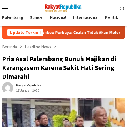
Menu
Mobile
Palembang
Sumsel
Nasional
Internasional
Politik
P
n, Menkeu Purbaya: Cicilan Tidak Akan Molor
Update Terkini!
Dorong Pel
Beranda
Headline News
Pria Asal Palembang Bunuh Majikan di
Karangasem Karena Sakit Hati Sering
Dimarahi
Rakyat Republika
17 Januari 2025