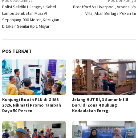
Navigasi
Pos sebelumnya
Pos berikutnya
Polisi Selidiki Hilangnya Kabel
Brentford Vs Liverpool, Arsenal Vs
pos
Lampu Jembatan Musi VI
Villa, Akan Berlaga Pekan Ini
Sepanjang 900 Meter, Kerugian
Ditaksir Senilai Rp 1 Milyar
POS TERKAIT
Kunjungi Booth PLN di GIIAS
Jelang HUT RI, 3 Sumur Infill
2026, Nikmati Promo Tambah
Baru di Zona 4 Dukung
Daya 50 Persen
Kedaulatan Energi