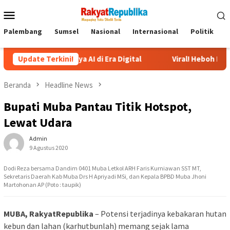
Menu
Mobile
Palembang
Sumsel
Nasional
Internasional
Politik
P
ingnya AI di Era Digital
Update Terkini!
Viral! Heboh Istri Bongkar Isi C
Beranda
Headline News
Bupati Muba Pantau Titik Hotspot,
Lewat Udara
Admin
9 Agustus 2020
Dodi Reza bersama Dandim 0401 Muba Letkol ARH Faris Kurniawan SST MT,
Sekretaris Daerah Kab Muba Drs H Apriyadi MSi, dan Kepala BPBD Muba Jhoni
Martohonan AP (Poto : taupik)
MUBA, RakyatRepublika
– Potensi terjadinya kebakaran hutan
kebun dan lahan (karhutbunlah) memang sejak lama