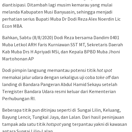
diantisipasi. Ditambah lagi musim kemarau yang mulai
melanda Kabupaten Musi Banyuasin, sehingga menjadi
perhatian serius Bupati Muba Dr Dodi Reza Alex Noerdin Lic
Econ MBA.
Bahkan, Sabtu (8/8/2020) Dodi Reza bersama Dandim 0401
Muba Letkol ARH Faris Kurniawan SST MT, Sekretaris Daerah
Kab Muba Drs H Apriyadi MSi, dan Kepala BPBD Muba Jhoni
Martohonan AP
Dodi pimpin langsung memantau potensi titik
hot spot
memakai jalur udara dengan sekaligus uji coba
take off
dan
landing di Bandara Pangeran Abdul Hamid Sekayu setelah
Teregister Bandara Udara resmi keluar dari Kementerian
Perhubungan RI.
Beberapa titik pun ditinjau seperti di Sungai Lilin, Keluang,
Bayung Lencir, Tungkal Jaya, dan Lalan. Dari hasil peninjauan
tampak ada satu titik
hotspot
yang terpantau yakni di kawasan
antara Sungai Lilin-Lalan.