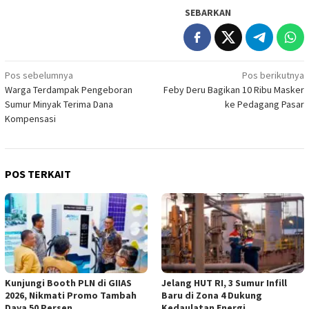
SEBARKAN
Navigasi
Pos sebelumnya
Pos berikutnya
Warga Terdampak Pengeboran
Feby Deru Bagikan 10 Ribu Masker
pos
Sumur Minyak Terima Dana
ke Pedagang Pasar
Kompensasi
POS TERKAIT
Kunjungi Booth PLN di GIIAS
Jelang HUT RI, 3 Sumur Infill
2026, Nikmati Promo Tambah
Baru di Zona 4 Dukung
Daya 50 Persen
Kedaulatan Energi