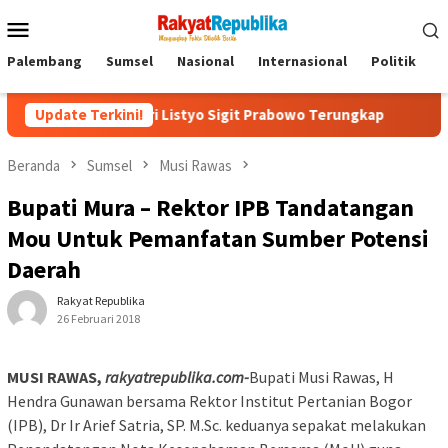
Menu
Mobile
Palembang
Sumsel
Nasional
Internasional
Politik
P
 Kapolri Listyo Sigit Prabowo Terungkap
Update Terkini!
Sudah Tiga Jam 
Beranda
Sumsel
Musi Rawas
Bupati Mura – Rektor IPB Tandatangan
Mou Untuk Pemanfatan Sumber Potensi
Daerah
Rakyat Republika
26 Februari 2018
MUSI RAWAS,
rakyatrepublika.com-
Bupati Musi Rawas, H
Hendra Gunawan bersama Rektor Institut Pertanian Bogor
(IPB), Dr Ir Arief Satria, SP. M.Sc. keduanya sepakat melakukan