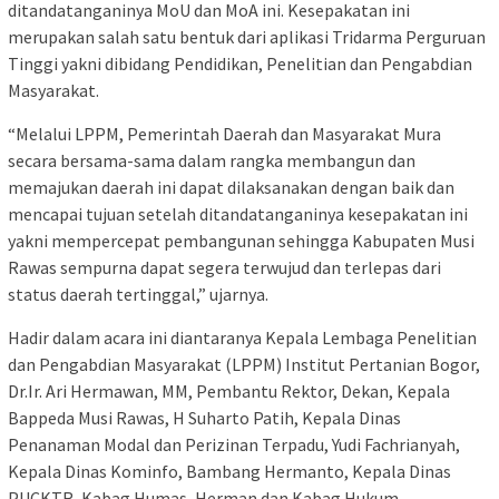
ditandatanganinya MoU dan MoA ini. Kesepakatan ini
merupakan salah satu bentuk dari aplikasi Tridarma Perguruan
Tinggi yakni dibidang Pendidikan, Penelitian dan Pengabdian
Masyarakat.
“Melalui LPPM, Pemerintah Daerah dan Masyarakat Mura
secara bersama-sama dalam rangka membangun dan
memajukan daerah ini dapat dilaksanakan dengan baik dan
mencapai tujuan setelah ditandatanganinya kesepakatan ini
yakni mempercepat pembangunan sehingga Kabupaten Musi
Rawas sempurna dapat segera terwujud dan terlepas dari
status daerah tertinggal,” ujarnya.
Hadir dalam acara ini diantaranya Kepala Lembaga Penelitian
dan Pengabdian Masyarakat (LPPM) Institut Pertanian Bogor,
Dr.Ir. Ari Hermawan, MM, Pembantu Rektor, Dekan, Kepala
Bappeda Musi Rawas, H Suharto Patih, Kepala Dinas
Penanaman Modal dan Perizinan Terpadu, Yudi Fachrianyah,
Kepala Dinas Kominfo, Bambang Hermanto, Kepala Dinas
PUCKTR, Kabag Humas, Herman dan Kabag Hukum.