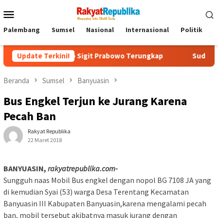
Menu
Mobile
Palembang
Sumsel
Nasional
Internasional
Politik
P
lri Listyo Sigit Prabowo Terungkap
Update Terkini!
Sudah Tiga Jam Lebih
Beranda
Sumsel
Banyuasin
Bus Engkel Terjun ke Jurang Karena
Pecah Ban
Rakyat Republika
22 Maret 2018
BANYUASIN,
rakyatrepublika.com-
Sungguh naas Mobil Bus engkel dengan nopol BG 7108 JA yang
di kemudian Syai (53) warga Desa Terentang Kecamatan
Banyuasin III Kabupaten Banyuasin,karena mengalami pecah
ban, mobil tersebut akibatnya masuk jurang dengan